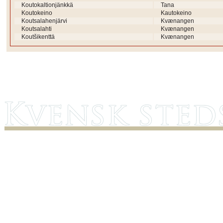
Koutokaltionjänkkä
Tana
Koutokeino
Kautokeino
Koutsalahenjärvi
Kvænangen
Koutsalahti
Kvænangen
Koutšikenttä
Kvænangen