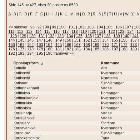
Side 146 av 427, viser 20 poster av 8530
A
|
B
|
C
|
D
|
E
|
F
|
G
|
H
|
I
|
J
|
K
|
L
|
M
|
N
|
O
|
P
|
R
|
S
|
Š
|
T
|
U
|
V
|
W
|
Y
|
Ä
<< bakover
|
96
|
97
|
98
|
99
|
100
|
101
|
102
|
103
|
104
|
105
|
106
|
107
|
10
111
|
112
|
113
|
114
|
115
|
116
|
117
|
118
|
119
|
120
|
121
|
122
|
123
|
124
|
1
|
128
|
129
|
130
|
131
|
132
|
133
|
134
|
135
|
136
|
137
|
138
|
139
|
140
|
141
144
|
145
|
146
|
147
|
148
|
149
|
150
|
151
|
152
|
153
|
154
|
155
|
156
|
157
|
160
|
161
|
162
|
163
|
164
|
165
|
166
|
167
|
168
|
169
|
170
|
171
|
172
|
173
|
176
|
177
|
178
|
179
|
180
|
181
|
182
|
183
|
184
|
185
|
186
|
187
|
188
|
189
|
192
|
193
|
194
|
195
|
196
framover >>
Oppslagsform
Kommune
Kotiaita
Alta
Kotikenttä
Kvænangen
Kotikenttä
Nordreisa
Kotisaari
Sør-Varanger
Kottarinkanaali
Vadsø
Kottilakso
Porsanger
Kottimukanjoki
Kvænangen
Kottimukka
Kvænangen
Kottisokka
Porsanger
Kouluharju
Vadsø
Koulujänkkä
Vadsø
Koutajärvi
Storfjord
Koutavankka
Kvænangen
Kouto-oivi
Sør-Varanger
Koutokaltionjoki
Tana