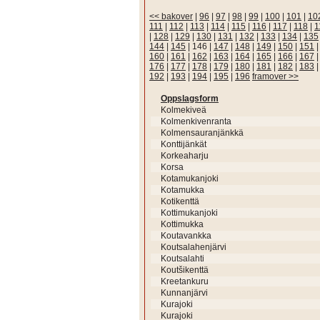
<< bakover
|
96
|
97
|
98
|
99
|
100
|
101
|
10
111
|
112
|
113
|
114
|
115
|
116
|
117
|
118
|
1
|
128
|
129
|
130
|
131
|
132
|
133
|
134
|
135
144
|
145
|
146
|
147
|
148
|
149
|
150
|
151
160
|
161
|
162
|
163
|
164
|
165
|
166
|
167
176
|
177
|
178
|
179
|
180
|
181
|
182
|
183
192
|
193
|
194
|
195
|
196
framover >>
Oppslagsform
Kolmekiveä
Kolmenkivenranta
Kolmensauranjänkkä
Konttijänkät
Korkeaharju
Korsa
Kotamukanjoki
Kotamukka
Kotikenttä
Kottimukanjoki
Kottimukka
Koutavankka
Koutsalahenjärvi
Koutsalahti
Koutšikenttä
Kreetankuru
Kunnanjärvi
Kurajoki
Kurajoki