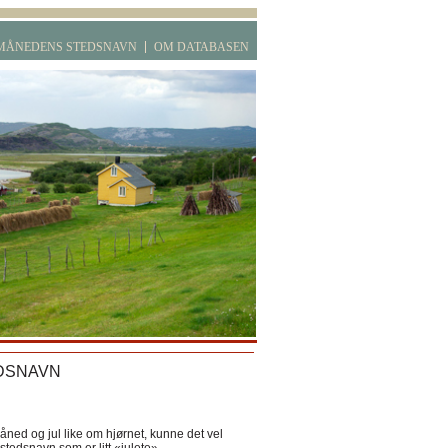
MÅNEDENS STEDSNAVN
OM DATABASEN
DSNAVN
ned og jul like om hjørnet, kunne det vel