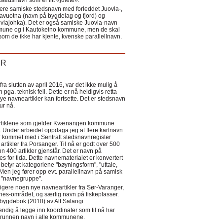
tedsnavn som er litt «julete».
ere samiske stedsnavn med forleddet Juovla-,
lavuotna (navn på bygdelag og fjord) og
ovlajohka). Det er også samiske Juovla-navn
mmune og i Kautokeino kommune, men de skal
som de ikke har kjente, kvenske parallellnavn.
ER
a slutten av april 2016, var det ikke mulig å
 pga. teknisk feil. Dette er nå heldigvis retta
nye navneartikler kan fortsette. Det er stedsnavn
 tur nå.
eartiklene som gjelder Kvænangen kommune
ler. Under arbeidet oppdaga jeg at flere kartnavn
 kommet med i Sentralt stedsnavnregister
artikler fra Porsanger. Til nå er godt over 500
nn 400 artikler gjenstår. Det er navn på
s for tida. Dette navnematerialet er konvertert
betyr at kategoriene "bøyningsform", "uttale,
Men jeg fører opp evt. parallellnavn på samisk
et "navnegruppe".
igere noen nye navneartikler fra Sør-Varanger,
s-området, og særlig navn på fiskeplasser.
i bygdebok (2010) av Alf Salangi.
ndig å legge inn koordinater som til nå har
i grunnen navn i alle kommunene.