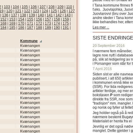
passe med en omtale av s
I Tana kommune finnes fl
2
|
103
|
104
|
105
|
106
|
107
|
108
|
109
|
110
|
f.eks. Juovlajohka, Juov
19
|
120
|
121
|
122
|
123
|
124
|
125
|
126
|
127
Juovlarovvi (bru over Ju
|
136
|
137
|
138
|
139
|
140
|
141
|
142
|
143
|
andre steder i Tana ko
|
152
|
153
|
154
|
155
|
156
|
157
|
158
|
159
|
ikke behandles her, etter
|
168
|
169
|
170
|
171
|
172
|
173
|
174
|
175
|
Les mer ...
|
184
|
185
|
186
|
187
|
188
|
189
|
190
|
191
|
SISTE ENDRING
Kommune
Kvænangen
20 September 2016
Kvænangen
I nærmere fem måneder, fr
Kvænangen
lagre noe nytt i databasen
på, slik at redigering av 
Kvænangen
i Porsanger som står for
Kvænangen
7 April 2016
Kvænangen
Kvænangen
Siden sist er alle navn
publisert, i alt 650 artik
Kvænangen
i kommunen ennå ikke er
Kvænangen
(SSR). For tida redigeres 
Kvænangen
artikler ferdige, og mer e
Kvænangen
bokstaven
P
som redigere
Kvænangen
direkte fra SSR, noe som 
Kvænangen
"tradisjon" mm. mangler. 
Kvænangen
og norsk og fyller ut felt
Kvænangen
Jeg holder også på å red
Kvænangen
nærmere bestemt Bugøyne
Materialet er henta fra e
Kvænangen
Kvænangen
Jevnlig er det også nødve
manglet. Dette gjelder 
Kvænangen