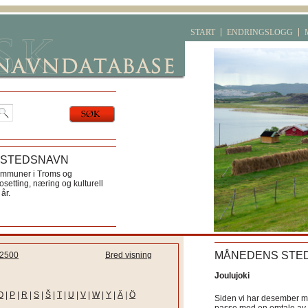
START
ENDRINGSLOGG
 STEDSNAVN
ommuner i Troms og
etting, næring og kulturell
år.
MÅNEDENS STE
2500
Bred visning
Joulujoki
O
|
P
|
R
|
S
|
Š
|
T
|
U
|
V
|
W
|
Y
|
Ä
|
Ö
Siden vi har desember må