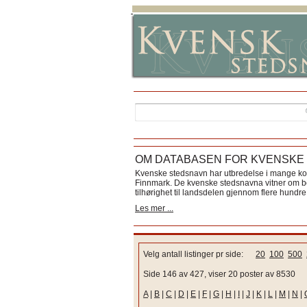
OM DATABASEN FOR KVENSKE
Kvenske stedsnavn har utbredelse i mange k
Finnmark. De kvenske stedsnavna vitner om bos
tilhørighet til landsdelen gjennom flere hundre 
Les mer ...
Velg antall listinger pr side:
20
100
500
Side 146 av 427, viser 20 poster av 8530
A
|
B
|
C
|
D
|
E
|
F
|
G
|
H
|
I
|
J
|
K
|
L
|
M
|
N
|