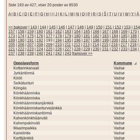
Side 193 av 427, viser 20 poster av 8530
A
|
B
|
C
|
D
|
E
|
F
|
G
|
H
|
I
|
J
|
K
|
L
|
M
|
N
|
O
|
P
|
R
|
S
|
Š
|
T
|
U
|
V
|
W
|
Y
|
Ä
<< bakover
|
143
|
144
|
145
|
146
|
147
|
148
|
149
|
150
|
151
|
152
|
153
|
154
157
|
158
|
159
|
160
|
161
|
162
|
163
|
164
|
165
|
166
|
167
|
168
|
169
|
170
|
173
|
174
|
175
|
176
|
177
|
178
|
179
|
180
|
181
|
182
|
183
|
184
|
185
|
186
|
189
|
190
|
191
|
192
|
193
|
194
|
195
|
196
|
197
|
198
|
199
|
200
|
201
|
202
|
205
|
206
|
207
|
208
|
209
|
210
|
211
|
212
|
213
|
214
|
215
|
216
|
217
|
218
|
221
|
222
|
223
|
224
|
225
|
226
|
227
|
228
|
229
|
230
|
231
|
232
|
233
|
234
|
237
|
238
|
239
|
240
|
241
|
242
|
243
framover >>
Oppslagsform
Kommune
Kottarinkanaali
Vadsø
Jyrkäntörmä
Vadsø
Kööli
Vadsø
Selkätunturi
Vadsø
Köngäs
Vadsø
Könkhäänniska
Vadsø
Könkhäänniska
Vadsø
Könkhäänniskanjänkkä
Vadsø
Könkhäänniskanturvejänkkä
Vadsø
Könkhäänniskantörmä
Vadsø
Kahenkönkhäänväli
Vadsø
Kahenpakinväli
Vadsø
Maarinpaikka
Vadsø
Karielintie
Vadsø
Karttijänkkä
Vadsø