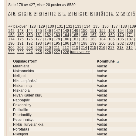
Side 178 av 427, viser 20 poster av 8530
A
|
B
|
C
|
D
|
E
|
F
|
G
|
H
|
I
|
J
|
K
|
L
|
M
|
N
|
O
|
P
|
R
|
S
|
Š
|
T
|
U
|
V
|
W
|
Y
|
Ä
<< bakover
|
128
|
129
|
130
|
131
|
132
|
133
|
134
|
135
|
136
|
137
|
138
|
139
142
|
143
|
144
|
145
|
146
|
147
|
148
|
149
|
150
|
151
|
152
|
153
|
154
|
155
|
158
|
159
|
160
|
161
|
162
|
163
|
164
|
165
|
166
|
167
|
168
|
169
|
170
|
171
|
174
|
175
|
176
|
177
|
178
|
179
|
180
|
181
|
182
|
183
|
184
|
185
|
186
|
187
|
190
|
191
|
192
|
193
|
194
|
195
|
196
|
197
|
198
|
199
|
200
|
201
|
202
|
203
|
206
|
207
|
208
|
209
|
210
|
211
|
212
|
213
|
214
|
215
|
216
|
217
|
218
|
219
|
222
|
223
|
224
|
225
|
226
|
227
|
228
framover >>
Oppslagsform
Kommune
Maanlaita
Vadsø
Nakannokka
Vadsø
Neitijoki
Vadsø
Nikulainjänkkä
Vadsø
Niskanniitty
Vadsø
Niskanoja
Vadsø
Nivan Kallen kuru
Vadsø
Pappapäri
Vadsø
Pekonniitty
Vadsø
Pelikallio
Vadsø
Peerinniitty
Vadsø
Petterinniityt
Vadsø
Pikku Turvejänkkä
Vadsø
Porotaras
Vadsø
Pikkujoki
Vadsø