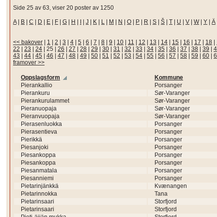
Side 25 av 63, viser 20 poster av 1250
A
|
B
|
C
|
D
|
E
|
F
|
G
|
H
|
I
|
J
|
K
|
L
|
M
|
N
|
O
|
P
|
R
|
S
|
Š
|
T
|
U
|
V
|
W
|
Y
|
Ä
<< bakover
|
1
|
2
|
3
|
4
|
5
|
6
|
7
|
8
|
9
|
10
|
11
|
12
|
13
|
14
|
15
|
16
|
17
|
18
|
22
|
23
|
24
|
25
|
26
|
27
|
28
|
29
|
30
|
31
|
32
|
33
|
34
|
35
|
36
|
37
|
38
|
39
|
4
43
|
44
|
45
|
46
|
47
|
48
|
49
|
50
|
51
|
52
|
53
|
54
|
55
|
56
|
57
|
58
|
59
|
60
|
6
framover >>
Oppslagsform
Kommune
Pierankallio
Porsanger
Pierankuru
Sør-Varanger
Pierankurulammet
Sør-Varanger
Pieranuopaja
Sør-Varanger
Pieranvuopaja
Sør-Varanger
Pierasenluokka
Porsanger
Pierasentieva
Porsanger
Pierikkä
Porsanger
Piesanjoki
Porsanger
Piesankoppa
Porsanger
Piesankoppa
Porsanger
Piesanmatala
Porsanger
Piesanniemi
Porsanger
Pietarinjänkkä
Kvænangen
Pietarinnokka
Tana
Pietarinsaari
Storfjord
Pietarinsaari
Storfjord