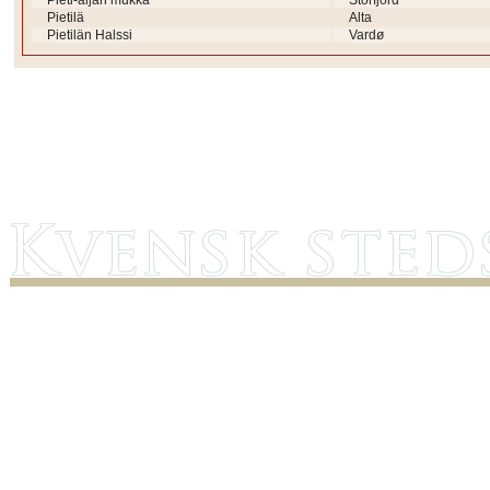
Pieti-äijän mukka
Storfjord
Pietilä
Alta
Pietilän Halssi
Vardø