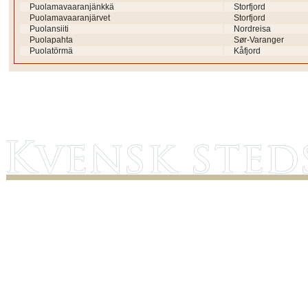
Puolamavaaranjänkkä
Storfjord
Puolamavaaranjärvet
Storfjord
Puolansiiti
Nordreisa
Puolapahta
Sør-Varanger
Puolatörmä
Kåfjord