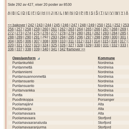
Side 292 av 427, viser 20 poster av 8530
A
|
B
|
C
|
D
|
E
|
F
|
G
|
H
|
I
|
J
|
K
|
L
|
M
|
N
|
O
|
P
|
R
|
S
|
Š
|
T
|
U
|
V
|
W
|
Y
|
Ä
<< bakover
|
242
|
243
|
244
|
245
|
246
|
247
|
248
|
249
|
250
|
251
|
252
|
253
256
|
257
|
258
|
259
|
260
|
261
|
262
|
263
|
264
|
265
|
266
|
267
|
268
|
269
|
272
|
273
|
274
|
275
|
276
|
277
|
278
|
279
|
280
|
281
|
282
|
283
|
284
|
285
|
288
|
289
|
290
|
291
|
292
|
293
|
294
|
295
|
296
|
297
|
298
|
299
|
300
|
301
|
304
|
305
|
306
|
307
|
308
|
309
|
310
|
311
|
312
|
313
|
314
|
315
|
316
|
317
|
320
|
321
|
322
|
323
|
324
|
325
|
326
|
327
|
328
|
329
|
330
|
331
|
332
|
333
|
336
|
337
|
338
|
339
|
340
|
341
|
342
framover >>
Oppslagsform
Kommune
Puntankurkkii
Nordreisa
Puntanmettä
Nordreisa
Puntanniemi
Nordreisa
Puntansuannonmettä
Nordreisa
Puntansuanto
Nordreisa
Puntansuanto
Nordreisa
Puntanvankka
Nordreisa
Puntta
Nordreisa
Puođinkoppa
Porsanger
Puolamajärvi
Alta
Puolamaoja
Alta
Puolamavaara
Alta
Puolamavaara
Storfjord
Puolamavaaranalusta
Storfjord
Puolamavaaranjurma
Storfjord