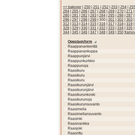
<< bakover
|
250
|
251
|
252
|
253
|
254
|
25
264
|
265
|
266
|
267
|
268
|
269
|
270
|
271
280
|
281
|
282
|
283
|
284
|
285
|
286
|
287
296
|
297
|
298
|
299
|
300
|
301
|
302
|
303
312
|
313
|
314
|
315
|
316
|
317
|
318
|
319
328
|
329
|
330
|
331
|
332
|
333
|
334
|
335
344
|
345
|
346
|
347
|
348
|
349
|
350
framo
Oppslagsform
Raappanankenttä
Raappanankuppa
Raappunjärvi
Raappunkurkkio
Raappunoja
Raasikuru
Raasikuru
Raasikuru
Raasikurunjärvi
Raasikurunjärvi
Raasikurunkoski
Raasikurunoja
Raasikurunsuvanto
Raasimella
Raasimellansuvanto
Raasinki
Raasivankka
Raasjoki
Raasrittu