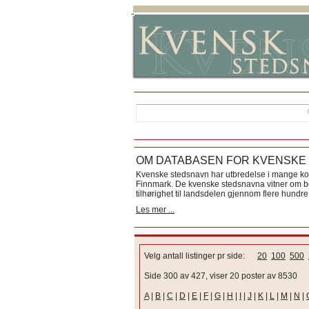
OM DATABASEN FOR KVENSKE
Kvenske stedsnavn har utbredelse i mange k
Finnmark. De kvenske stedsnavna vitner om bos
tilhørighet til landsdelen gjennom flere hundre 
Les mer ...
Velg antall listinger pr side:
20
100
500
Side 300 av 427, viser 20 poster av 8530
A
|
B
|
C
|
D
|
E
|
F
|
G
|
H
|
I
|
J
|
K
|
L
|
M
|
N
|