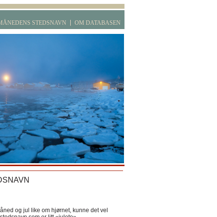
MÅNEDENS STEDSNAVN
OM DATABASEN
DSNAVN
ned og jul like om hjørnet, kunne det vel