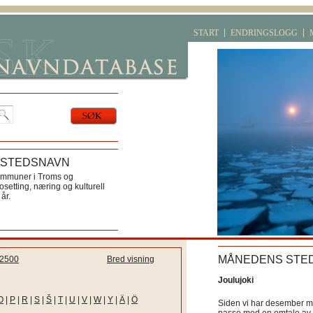
START
ENDRINGSLOGG
 STEDSNAVN
ommuner i Troms og
etting, næring og kulturell
år.
MÅNEDENS STE
2500
Bred visning
Joulujoki
O
|
P
|
R
|
S
|
Š
|
T
|
U
|
V
|
W
|
Y
|
Ä
|
Ö
Siden vi har desember må