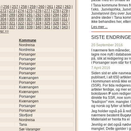
passe med en omtale av s
I Tana kommune finnes fl
5
|
256
|
257
|
258
|
259
|
260
|
261
|
262
|
263
|
f.eks. Juovlajohka, Juov
|
272
|
273
|
274
|
275
|
276
|
277
|
278
|
279
|
Juovlarovvi (bru over Ju
|
288
|
289
|
290
|
291
|
292
|
293
|
294
|
295
|
andre steder i Tana ko
|
304
|
305
|
306
|
307
|
308
|
309
|
310
|
311
|
ikke behandles her, etter
|
320
|
321
|
322
|
323
|
324
|
325
|
326
|
327
|
Les mer ...
|
336
|
337
|
338
|
339
|
340
|
341
|
342
|
343
|
ver >>
SISTE ENDRING
Kommune
Nordreisa
20 September 2016
Nordreisa
I nærmere fem måneder, fr
Porsanger
lagre noe nytt i databasen
på, slik at redigering av 
Porsanger
i Porsanger som står for
Porsanger
7 April 2016
Porsanger
Porsanger
Siden sist er alle navn
publisert, i alt 650 artik
Kvænangen
i kommunen ennå ikke er
Porsanger
(SSR). For tida redigeres 
Kvænangen
artikler ferdige, og mer e
Kvænangen
bokstaven
P
som redigere
Porsanger
direkte fra SSR, noe som 
Kvænangen
"tradisjon" mm. mangler. 
Porsanger
og norsk og fyller ut felt
Porsanger
Jeg holder også på å red
Storfjord
nærmere bestemt Bugøyne
Materialet er henta fra e
Nordreisa
Tana
Jevnlig er det også nødve
manglet. Dette gjelder 
Sør-Varanger