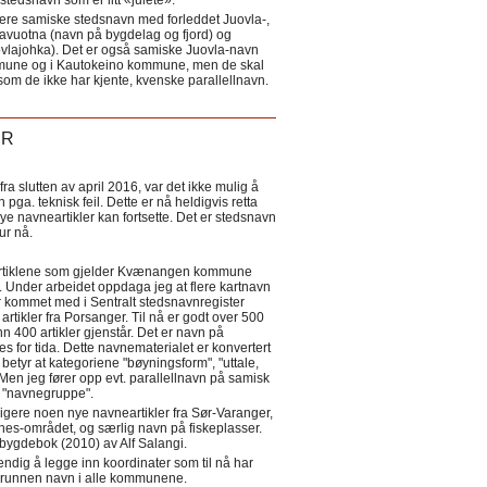
tedsnavn som er litt «julete».
ere samiske stedsnavn med forleddet Juovla-,
lavuotna (navn på bygdelag og fjord) og
ovlajohka). Det er også samiske Juovla-navn
mmune og i Kautokeino kommune, men de skal
som de ikke har kjente, kvenske parallellnavn.
ER
a slutten av april 2016, var det ikke mulig å
 pga. teknisk feil. Dette er nå heldigvis retta
nye navneartikler kan fortsette. Det er stedsnavn
 tur nå.
eartiklene som gjelder Kvænangen kommune
ler. Under arbeidet oppdaga jeg at flere kartnavn
 kommet med i Sentralt stedsnavnregister
artikler fra Porsanger. Til nå er godt over 500
nn 400 artikler gjenstår. Det er navn på
s for tida. Dette navnematerialet er konvertert
betyr at kategoriene "bøyningsform", "uttale,
Men jeg fører opp evt. parallellnavn på samisk
et "navnegruppe".
igere noen nye navneartikler fra Sør-Varanger,
s-området, og særlig navn på fiskeplasser.
i bygdebok (2010) av Alf Salangi.
ndig å legge inn koordinater som til nå har
i grunnen navn i alle kommunene.