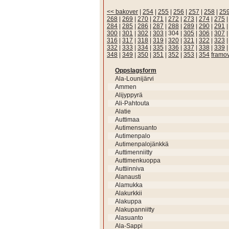
<< bakover
|
254
|
255
|
256
|
257
|
258
|
25
268
|
269
|
270
|
271
|
272
|
273
|
274
|
275
284
|
285
|
286
|
287
|
288
|
289
|
290
|
291
300
|
301
|
302
|
303
|
304
|
305
|
306
|
307
316
|
317
|
318
|
319
|
320
|
321
|
322
|
323
332
|
333
|
334
|
335
|
336
|
337
|
338
|
339
348
|
349
|
350
|
351
|
352
|
353
|
354
framo
Oppslagsform
Ala-Lounijärvi
Ammen
Alijyppyrä
Ali-Pahtouta
Alatie
Auttimaa
Autimensuanto
Autimenpalo
Autimenpalojänkkä
Auttimenniitty
Auttimenkuoppa
Auttiinniva
Alanausti
Alamukka
Alakurkkii
Alakuppa
Alakupanniitty
Alasuanto
Ala-Sappi