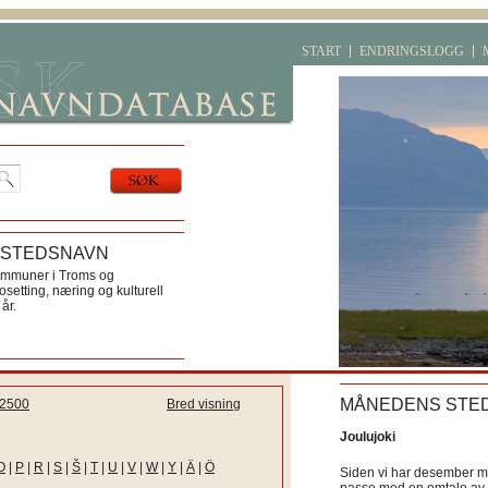
START
ENDRINGSLOGG
 STEDSNAVN
ommuner i Troms og
etting, næring og kulturell
år.
MÅNEDENS STE
2500
Bred visning
Joulujoki
O
|
P
|
R
|
S
|
Š
|
T
|
U
|
V
|
W
|
Y
|
Ä
|
Ö
Siden vi har desember må