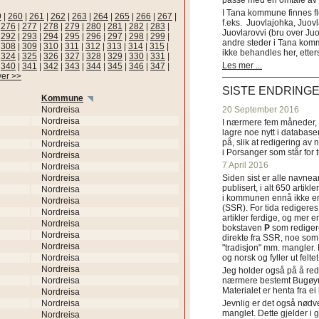
passe med en omtale av s
I Tana kommune finnes fl
9
|
260
|
261
|
262
|
263
|
264
|
265
|
266
|
267
|
f.eks. Juovlajohka, Juov
|
276
|
277
|
278
|
279
|
280
|
281
|
282
|
283
|
Juovlarovvi (bru over Ju
|
292
|
293
|
294
|
295
|
296
|
297
|
298
|
299
|
andre steder i Tana ko
|
308
|
309
|
310
|
311
|
312
|
313
|
314
|
315
|
ikke behandles her, etter
|
324
|
325
|
326
|
327
|
328
|
329
|
330
|
331
|
Les mer ...
|
340
|
341
|
342
|
343
|
344
|
345
|
346
|
347
|
ver >>
SISTE ENDRING
Kommune
Nordreisa
20 September 2016
Nordreisa
I nærmere fem måneder, fr
Nordreisa
lagre noe nytt i databasen
på, slik at redigering av 
Nordreisa
i Porsanger som står for
Nordreisa
7 April 2016
Nordreisa
Nordreisa
Siden sist er alle navn
publisert, i alt 650 artik
Nordreisa
i kommunen ennå ikke er
Nordreisa
(SSR). For tida redigeres 
Nordreisa
artikler ferdige, og mer e
Nordreisa
bokstaven
P
som redigere
Nordreisa
direkte fra SSR, noe som 
Nordreisa
"tradisjon" mm. mangler. 
Nordreisa
og norsk og fyller ut felt
Nordreisa
Jeg holder også på å red
Nordreisa
nærmere bestemt Bugøyne
Materialet er henta fra e
Nordreisa
Nordreisa
Jevnlig er det også nødve
manglet. Dette gjelder 
Nordreisa