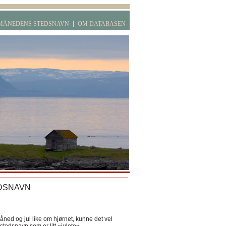
MÅNEDENS STEDSNAVN
OM DATABASEN
DSNAVN
ned og jul like om hjørnet, kunne det vel