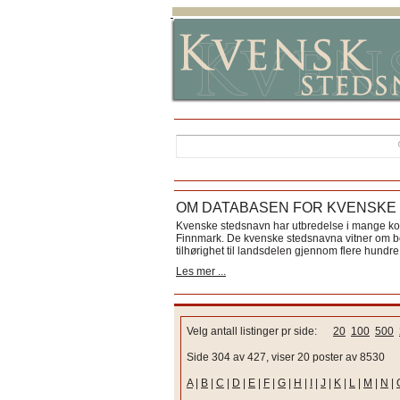
OM DATABASEN FOR KVENSKE
Kvenske stedsnavn har utbredelse i mange k
Finnmark. De kvenske stedsnavna vitner om bos
tilhørighet til landsdelen gjennom flere hundre 
Les mer ...
Velg antall listinger pr side:
20
100
500
Side 304 av 427, viser 20 poster av 8530
A
|
B
|
C
|
D
|
E
|
F
|
G
|
H
|
I
|
J
|
K
|
L
|
M
|
N
|