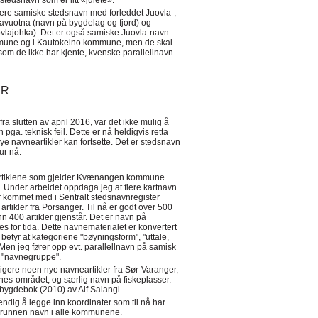
tedsnavn som er litt «julete».
ere samiske stedsnavn med forleddet Juovla-,
lavuotna (navn på bygdelag og fjord) og
ovlajohka). Det er også samiske Juovla-navn
mmune og i Kautokeino kommune, men de skal
som de ikke har kjente, kvenske parallellnavn.
ER
a slutten av april 2016, var det ikke mulig å
 pga. teknisk feil. Dette er nå heldigvis retta
nye navneartikler kan fortsette. Det er stedsnavn
 tur nå.
eartiklene som gjelder Kvænangen kommune
ler. Under arbeidet oppdaga jeg at flere kartnavn
 kommet med i Sentralt stedsnavnregister
artikler fra Porsanger. Til nå er godt over 500
nn 400 artikler gjenstår. Det er navn på
s for tida. Dette navnematerialet er konvertert
betyr at kategoriene "bøyningsform", "uttale,
Men jeg fører opp evt. parallellnavn på samisk
et "navnegruppe".
igere noen nye navneartikler fra Sør-Varanger,
s-området, og særlig navn på fiskeplasser.
i bygdebok (2010) av Alf Salangi.
ndig å legge inn koordinater som til nå har
i grunnen navn i alle kommunene.