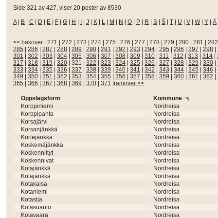
Side 321 av 427, viser 20 poster av 8530
A
|
B
|
C
|
D
|
E
|
F
|
G
|
H
|
I
|
J
|
K
|
L
|
M
|
N
|
O
|
P
|
R
|
S
|
Š
|
T
|
U
|
V
|
W
|
Y
|
Ä
<< bakover
|
271
|
272
|
273
|
274
|
275
|
276
|
277
|
278
|
279
|
280
|
281
|
282
285
|
286
|
287
|
288
|
289
|
290
|
291
|
292
|
293
|
294
|
295
|
296
|
297
|
298
|
301
|
302
|
303
|
304
|
305
|
306
|
307
|
308
|
309
|
310
|
311
|
312
|
313
|
314
|
317
|
318
|
319
|
320
|
321
|
322
|
323
|
324
|
325
|
326
|
327
|
328
|
329
|
330
|
333
|
334
|
335
|
336
|
337
|
338
|
339
|
340
|
341
|
342
|
343
|
344
|
345
|
346
|
349
|
350
|
351
|
352
|
353
|
354
|
355
|
356
|
357
|
358
|
359
|
360
|
361
|
362
|
365
|
366
|
367
|
368
|
369
|
370
|
371
framover >>
Oppslagsform
Kommune
Korppiniemi
Nordreisa
Korppipahta
Nordreisa
Korsajärvi
Nordreisa
Korsanjänkkä
Nordreisa
Kortejänkkä
Nordreisa
Koskemäjänkkä
Nordreisa
Koskenniityt
Nordreisa
Koskennivat
Nordreisa
Kotajänkkä
Nordreisa
Kotajänkkä
Nordreisa
Kotakaisa
Nordreisa
Kotaniemi
Nordreisa
Kotasija
Nordreisa
Kotasuanto
Nordreisa
Kotavaara
Nordreisa