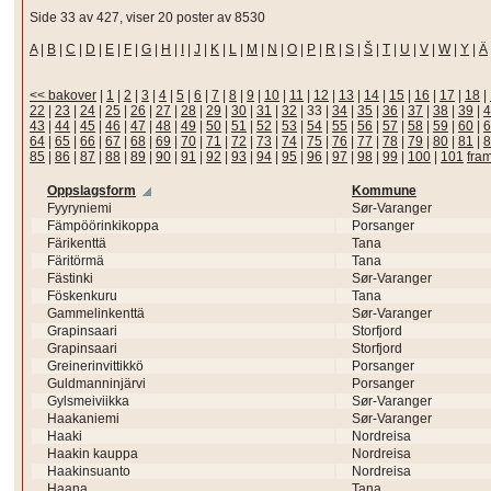
Side 33 av 427, viser 20 poster av 8530
A
|
B
|
C
|
D
|
E
|
F
|
G
|
H
|
I
|
J
|
K
|
L
|
M
|
N
|
O
|
P
|
R
|
S
|
Š
|
T
|
U
|
V
|
W
|
Y
|
Ä
<< bakover
|
1
|
2
|
3
|
4
|
5
|
6
|
7
|
8
|
9
|
10
|
11
|
12
|
13
|
14
|
15
|
16
|
17
|
18
|
22
|
23
|
24
|
25
|
26
|
27
|
28
|
29
|
30
|
31
|
32
|
33
|
34
|
35
|
36
|
37
|
38
|
39
|
4
43
|
44
|
45
|
46
|
47
|
48
|
49
|
50
|
51
|
52
|
53
|
54
|
55
|
56
|
57
|
58
|
59
|
60
|
6
64
|
65
|
66
|
67
|
68
|
69
|
70
|
71
|
72
|
73
|
74
|
75
|
76
|
77
|
78
|
79
|
80
|
81
|
8
85
|
86
|
87
|
88
|
89
|
90
|
91
|
92
|
93
|
94
|
95
|
96
|
97
|
98
|
99
|
100
|
101
fra
Oppslagsform
Kommune
Fyyryniemi
Sør-Varanger
Fämpöörinkikoppa
Porsanger
Färikenttä
Tana
Färitörmä
Tana
Fästinki
Sør-Varanger
Föskenkuru
Tana
Gammelinkenttä
Sør-Varanger
Grapinsaari
Storfjord
Grapinsaari
Storfjord
Greinerinvittikkö
Porsanger
Guldmanninjärvi
Porsanger
Gylsmeiviikka
Sør-Varanger
Haakaniemi
Sør-Varanger
Haaki
Nordreisa
Haakin kauppa
Nordreisa
Haakinsuanto
Nordreisa
Haana
Tana