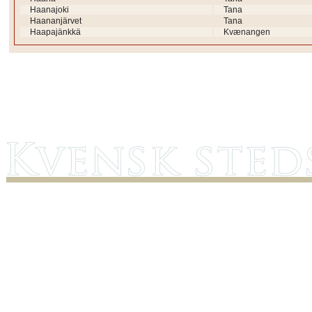
Haanajoki
Tana
Haananjärvet
Tana
Haapajänkkä
Kvænangen