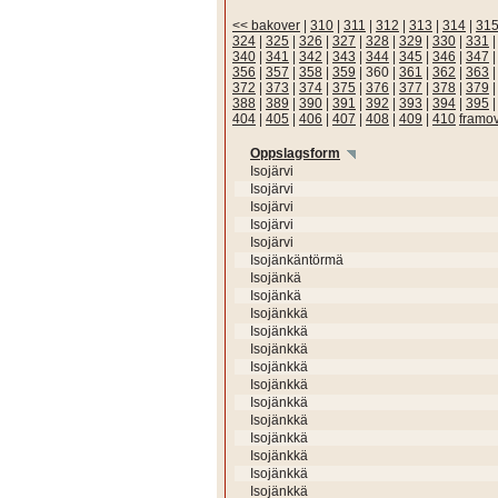
<< bakover
|
310
|
311
|
312
|
313
|
314
|
31
324
|
325
|
326
|
327
|
328
|
329
|
330
|
331
340
|
341
|
342
|
343
|
344
|
345
|
346
|
347
356
|
357
|
358
|
359
|
360
|
361
|
362
|
363
372
|
373
|
374
|
375
|
376
|
377
|
378
|
379
388
|
389
|
390
|
391
|
392
|
393
|
394
|
395
404
|
405
|
406
|
407
|
408
|
409
|
410
framo
Oppslagsform
Isojärvi
Isojärvi
Isojärvi
Isojärvi
Isojärvi
Isojänkäntörmä
Isojänkä
Isojänkä
Isojänkkä
Isojänkkä
Isojänkkä
Isojänkkä
Isojänkkä
Isojänkkä
Isojänkkä
Isojänkkä
Isojänkkä
Isojänkkä
Isojänkkä