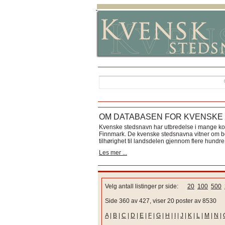
OM DATABASEN FOR KVENSKE
Kvenske stedsnavn har utbredelse i mange k
Finnmark. De kvenske stedsnavna vitner om bos
tilhørighet til landsdelen gjennom flere hundre 
Les mer ...
Velg antall listinger pr side:
20
100
500
Side 360 av 427, viser 20 poster av 8530
A
|
B
|
C
|
D
|
E
|
F
|
G
|
H
|
I
|
J
|
K
|
L
|
M
|
N
|