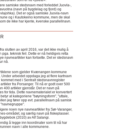
tedsnavn som er litt «julete».
ere samiske stedsnavn med forleddet Juovla-,
lavuotna (navn på bygdelag og fjord) og
ovlajohka). Det er også samiske Juovla-navn
mmune og i Kautokeino kommune, men de skal
som de ikke har kjente, kvenske parallellnavn.
ER
a slutten av april 2016, var det ikke mulig å
 pga. teknisk feil. Dette er nå heldigvis retta
nye navneartikler kan fortsette. Det er stedsnavn
 tur nå.
eartiklene som gjelder Kvænangen kommune
ler. Under arbeidet oppdaga jeg at flere kartnavn
 kommet med i Sentralt stedsnavnregister
artikler fra Porsanger. Til nå er godt over 500
nn 400 artikler gjenstår. Det er navn på
s for tida. Dette navnematerialet er konvertert
betyr at kategoriene "bøyningsform", "uttale,
Men jeg fører opp evt. parallellnavn på samisk
et "navnegruppe".
igere noen nye navneartikler fra Sør-Varanger,
s-området, og særlig navn på fiskeplasser.
i bygdebok (2010) av Alf Salangi.
ndig å legge inn koordinater som til nå har
i grunnen navn i alle kommunene.