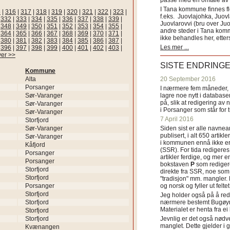
passe med en omtale av s
I Tana kommune finnes fl
5
|
316
|
317
|
318
|
319
|
320
|
321
|
322
|
323
|
f.eks. Juovlajohka, Juov
|
332
|
333
|
334
|
335
|
336
|
337
|
338
|
339
|
Juovlarovvi (bru over Ju
|
348
|
349
|
350
|
351
|
352
|
353
|
354
|
355
|
andre steder i Tana ko
|
364
|
365
|
366
|
367
|
368
|
369
|
370
|
371
|
ikke behandles her, etter
|
380
|
381
|
382
|
383
|
384
|
385
|
386
|
387
|
Les mer ...
|
396
|
397
|
398
|
399
|
400
|
401
|
402
|
403
|
ver >>
SISTE ENDRING
Kommune
Alta
20 September 2016
Porsanger
I nærmere fem måneder, fr
Sør-Varanger
lagre noe nytt i databasen
på, slik at redigering av 
Sør-Varanger
i Porsanger som står for
Sør-Varanger
7 April 2016
Storfjord
Sør-Varanger
Siden sist er alle navn
publisert, i alt 650 artik
Sør-Varanger
i kommunen ennå ikke er
Kåfjord
(SSR). For tida redigeres 
Porsanger
artikler ferdige, og mer e
Porsanger
bokstaven
P
som redigere
Storfjord
direkte fra SSR, noe som 
Storfjord
"tradisjon" mm. mangler. 
Porsanger
og norsk og fyller ut felt
Storfjord
Jeg holder også på å red
Storfjord
nærmere bestemt Bugøyne
Materialet er henta fra e
Storfjord
Storfjord
Jevnlig er det også nødve
manglet. Dette gjelder 
Kvænangen