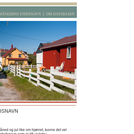
MÅNEDENS STEDSNAVN
OM DATABASEN
DSNAVN
ned og jul like om hjørnet, kunne det vel