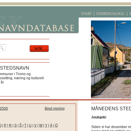
START
ENDRINGSLOGG
 STEDSNAVN
ommuner i Troms og
etting, næring og kulturell
år.
MÅNEDENS STE
2500
Bred visning
Joulujoki
O
|
P
|
R
|
S
|
Š
|
T
|
U
|
V
|
W
|
Y
|
Ä
|
Ö
Siden vi har desember må