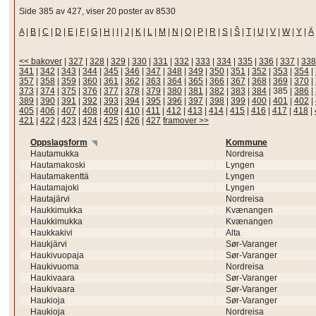
Side 385 av 427, viser 20 poster av 8530
A
|
B
|
C
|
D
|
E
|
F
|
G
|
H
|
I
|
J
|
K
|
L
|
M
|
N
|
O
|
P
|
R
|
S
|
Š
|
T
|
U
|
V
|
W
|
Y
|
Ä
<< bakover
|
327
|
328
|
329
|
330
|
331
|
332
|
333
|
334
|
335
|
336
|
337
|
338
341
|
342
|
343
|
344
|
345
|
346
|
347
|
348
|
349
|
350
|
351
|
352
|
353
|
354
|
357
|
358
|
359
|
360
|
361
|
362
|
363
|
364
|
365
|
366
|
367
|
368
|
369
|
370
|
373
|
374
|
375
|
376
|
377
|
378
|
379
|
380
|
381
|
382
|
383
|
384
|
385
|
386
|
389
|
390
|
391
|
392
|
393
|
394
|
395
|
396
|
397
|
398
|
399
|
400
|
401
|
402
|
405
|
406
|
407
|
408
|
409
|
410
|
411
|
412
|
413
|
414
|
415
|
416
|
417
|
418
|
421
|
422
|
423
|
424
|
425
|
426
|
427
framover >>
Oppslagsform
Kommune
Hautamukka
Nordreisa
Hautamakoski
Lyngen
Hautamakenttä
Lyngen
Hautamajoki
Lyngen
Hautajärvi
Nordreisa
Haukkimukka
Kvænangen
Haukkimukka
Kvænangen
Haukkakivi
Alta
Haukjärvi
Sør-Varanger
Haukivuopaja
Sør-Varanger
Haukivuoma
Nordreisa
Haukivaara
Sør-Varanger
Haukivaara
Sør-Varanger
Haukioja
Sør-Varanger
Haukioja
Nordreisa