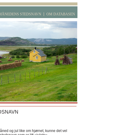
MÅNEDENS STEDSNAVN
OM DATABASEN
DSNAVN
ned og jul like om hjørnet, kunne det vel