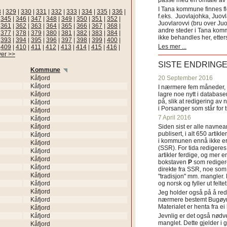
passe med en omtale av s
I Tana kommune finnes fl
8
|
329
|
330
|
331
|
332
|
333
|
334
|
335
|
336
|
f.eks. Juovlajohka, Juov
|
345
|
346
|
347
|
348
|
349
|
350
|
351
|
352
|
Juovlarovvi (bru over Ju
|
361
|
362
|
363
|
364
|
365
|
366
|
367
|
368
|
andre steder i Tana ko
|
377
|
378
|
379
|
380
|
381
|
382
|
383
|
384
|
ikke behandles her, etter
|
393
|
394
|
395
|
396
|
397
|
398
|
399
|
400
|
Les mer ...
|
409
|
410
|
411
|
412
|
413
|
414
|
415
|
416
|
ver >>
SISTE ENDRING
Kommune
Kåfjord
20 September 2016
Kåfjord
I nærmere fem måneder, fr
Kåfjord
lagre noe nytt i databasen
på, slik at redigering av 
Kåfjord
i Porsanger som står for
Kåfjord
7 April 2016
Kåfjord
Kåfjord
Siden sist er alle navn
publisert, i alt 650 artik
Kåfjord
i kommunen ennå ikke er
Kåfjord
(SSR). For tida redigeres 
Kåfjord
artikler ferdige, og mer e
Kåfjord
bokstaven
P
som redigere
Kåfjord
direkte fra SSR, noe som 
Kåfjord
"tradisjon" mm. mangler. 
Kåfjord
og norsk og fyller ut felt
Kåfjord
Jeg holder også på å red
Kåfjord
nærmere bestemt Bugøyne
Materialet er henta fra e
Kåfjord
Kåfjord
Jevnlig er det også nødve
manglet. Dette gjelder 
Kåfjord