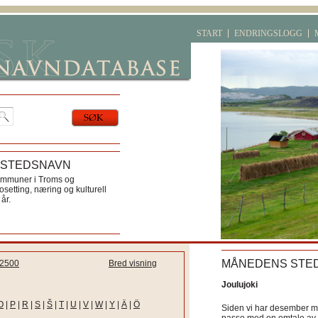
START
ENDRINGSLOGG
 STEDSNAVN
ommuner i Troms og
etting, næring og kulturell
år.
MÅNEDENS STE
2500
Bred visning
Joulujoki
O
|
P
|
R
|
S
|
Š
|
T
|
U
|
V
|
W
|
Y
|
Ä
|
Ö
Siden vi har desember må