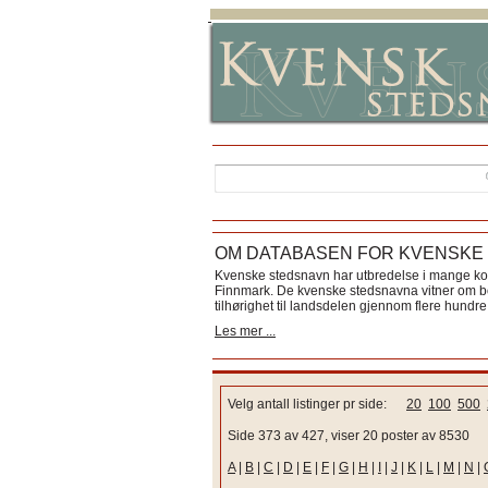
OM DATABASEN FOR KVENSKE
Kvenske stedsnavn har utbredelse i mange k
Finnmark. De kvenske stedsnavna vitner om bos
tilhørighet til landsdelen gjennom flere hundre 
Les mer ...
Velg antall listinger pr side:
20
100
500
Side 373 av 427, viser 20 poster av 8530
A
|
B
|
C
|
D
|
E
|
F
|
G
|
H
|
I
|
J
|
K
|
L
|
M
|
N
|