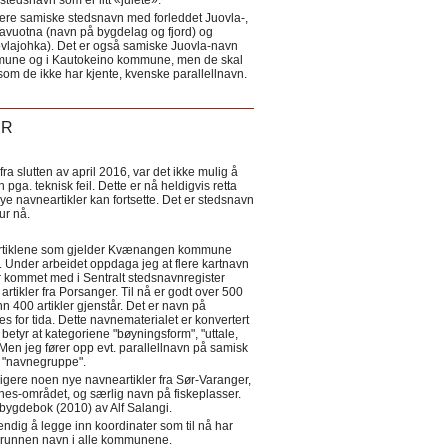
tedsnavn som er litt «julete».
ere samiske stedsnavn med forleddet Juovla-,
lavuotna (navn på bygdelag og fjord) og
ovlajohka). Det er også samiske Juovla-navn
mmune og i Kautokeino kommune, men de skal
som de ikke har kjente, kvenske parallellnavn.
ER
a slutten av april 2016, var det ikke mulig å
 pga. teknisk feil. Dette er nå heldigvis retta
nye navneartikler kan fortsette. Det er stedsnavn
 tur nå.
eartiklene som gjelder Kvænangen kommune
ler. Under arbeidet oppdaga jeg at flere kartnavn
 kommet med i Sentralt stedsnavnregister
artikler fra Porsanger. Til nå er godt over 500
nn 400 artikler gjenstår. Det er navn på
s for tida. Dette navnematerialet er konvertert
betyr at kategoriene "bøyningsform", "uttale,
Men jeg fører opp evt. parallellnavn på samisk
et "navnegruppe".
igere noen nye navneartikler fra Sør-Varanger,
s-området, og særlig navn på fiskeplasser.
i bygdebok (2010) av Alf Salangi.
ndig å legge inn koordinater som til nå har
i grunnen navn i alle kommunene.