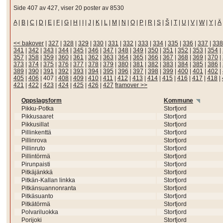
Side 407 av 427, viser 20 poster av 8530
A
|
B
|
C
|
D
|
E
|
F
|
G
|
H
|
I
|
J
|
K
|
L
|
M
|
N
|
O
|
P
|
R
|
S
|
Š
|
T
|
U
|
V
|
W
|
Y
|
Ä
<< bakover
|
327
|
328
|
329
|
330
|
331
|
332
|
333
|
334
|
335
|
336
|
337
|
338
341
|
342
|
343
|
344
|
345
|
346
|
347
|
348
|
349
|
350
|
351
|
352
|
353
|
354
|
357
|
358
|
359
|
360
|
361
|
362
|
363
|
364
|
365
|
366
|
367
|
368
|
369
|
370
|
373
|
374
|
375
|
376
|
377
|
378
|
379
|
380
|
381
|
382
|
383
|
384
|
385
|
386
|
389
|
390
|
391
|
392
|
393
|
394
|
395
|
396
|
397
|
398
|
399
|
400
|
401
|
402
|
405
|
406
|
407
|
408
|
409
|
410
|
411
|
412
|
413
|
414
|
415
|
416
|
417
|
418
|
421
|
422
|
423
|
424
|
425
|
426
|
427
framover >>
Oppslagsform
Kommune
Pikku-Potka
Storfjord
Pikkusaaret
Storfjord
Pikkusillat
Storfjord
Pillinkenttä
Storfjord
Pillinrova
Storfjord
Pillinruto
Storfjord
Pillintörmä
Storfjord
Pirunpaisti
Storfjord
Pitkäjänkkä
Storfjord
Pitkän-Kallan linkka
Storfjord
Pitkänsuannonranta
Storfjord
Pitkäsuanto
Storfjord
Pitkätörmä
Storfjord
Polvariluokka
Storfjord
Porijoki
Storfjord