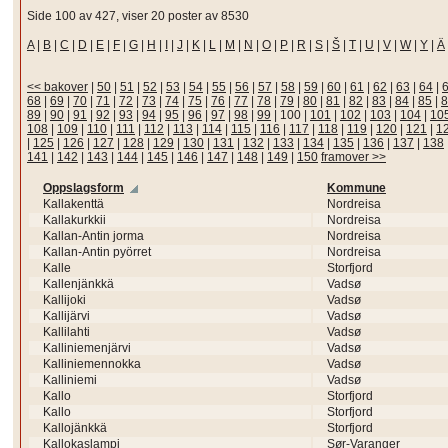
Side 100 av 427, viser 20 poster av 8530
A
|
B
|
C
|
D
|
E
|
F
|
G
|
H
|
I
|
J
|
K
|
L
|
M
|
N
|
O
|
P
|
R
|
S
|
Š
|
T
|
U
|
V
|
W
|
Y
|
Ä
<< bakover
|
50
|
51
|
52
|
53
|
54
|
55
|
56
|
57
|
58
|
59
|
60
|
61
|
62
|
63
|
64
|
68
|
69
|
70
|
71
|
72
|
73
|
74
|
75
|
76
|
77
|
78
|
79
|
80
|
81
|
82
|
83
|
84
|
85
|
8
89
|
90
|
91
|
92
|
93
|
94
|
95
|
96
|
97
|
98
|
99
|
100
|
101
|
102
|
103
|
104
|
10
108
|
109
|
110
|
111
|
112
|
113
|
114
|
115
|
116
|
117
|
118
|
119
|
120
|
121
|
1
|
125
|
126
|
127
|
128
|
129
|
130
|
131
|
132
|
133
|
134
|
135
|
136
|
137
|
138
141
|
142
|
143
|
144
|
145
|
146
|
147
|
148
|
149
|
150
framover >>
Oppslagsform
Kommune
Kallakenttä
Nordreisa
Kallakurkkii
Nordreisa
Kallan-Antin jorma
Nordreisa
Kallan-Antin pyörret
Nordreisa
Kalle
Storfjord
Kallenjänkkä
Vadsø
Kallijoki
Vadsø
Kallijärvi
Vadsø
Kallilahti
Vadsø
Kalliniemenjärvi
Vadsø
Kalliniemennokka
Vadsø
Kalliniemi
Vadsø
Kallo
Storfjord
Kallo
Storfjord
Kallojänkkä
Storfjord
Kallokaslampi
Sør-Varanger