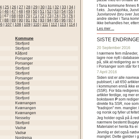
passe med en omtale av s
I Tana kommune finnes fl
4
|
25
|
26
|
27
|
28
|
29
|
30
|
31
|
32
|
33
|
34
|
f.eks. Juovlajohka, Juov
5
|
46
|
47
|
48
|
49
|
50
|
51
|
52
|
53
|
54
|
55
|
Juovlarovvi (bru over Ju
6
|
67
|
68
|
69
|
70
|
71
|
72
|
73
|
74
|
75
|
76
|
andre steder i Tana ko
7
|
88
|
89
|
90
|
91
|
92
|
93
|
94
|
95
|
96
|
97
|
ikke behandles her, etter
06
|
107
|
108
|
109
|
110
|
111
|
112
|
113
|
114
|
Les mer ...
Kommune
SISTE ENDRING
Storfjord
20 September 2016
Storfjord
Kåfjord
I nærmere fem måneder, fr
lagre noe nytt i databasen
Porsanger
på, slik at redigering av 
Porsanger
i Porsanger som står for
Storfjord
7 April 2016
Storfjord
Siden sist er alle navn
Porsanger
publisert, i alt 650 artik
Storfjord
i kommunen ennå ikke er
Storfjord
(SSR). For tida redigeres 
Storfjord
artikler ferdige, og mer e
Storfjord
bokstaven
P
som redigere
Kvænangen
direkte fra SSR, noe som 
Kvænangen
"tradisjon" mm. mangler. 
og norsk og fyller ut felt
Kvænangen
Nesseby
Jeg holder også på å red
nærmere bestemt Bugøyne
Storfjord
Materialet er henta fra e
Vadsø
Jevnlig er det også nødve
Vadsø
manglet. Dette gjelder 
Nordreisa