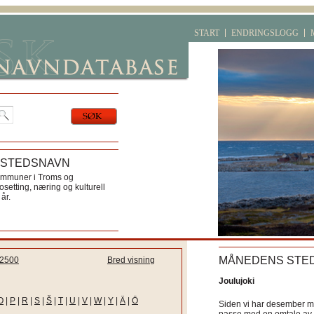
START
ENDRINGSLOGG
 STEDSNAVN
ommuner i Troms og
etting, næring og kulturell
år.
MÅNEDENS STE
2500
Bred visning
Joulujoki
O
|
P
|
R
|
S
|
Š
|
T
|
U
|
V
|
W
|
Y
|
Ä
|
Ö
Siden vi har desember må