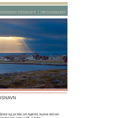
MÅNEDENS STEDSNAVN
OM DATABASEN
DSNAVN
ned og jul like om hjørnet, kunne det vel