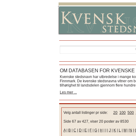
OM DATABASEN FOR KVENSKE
Kvenske stedsnavn har utbredelse i mange k
Finnmark. De kvenske stedsnavna vitner om bos
tilhørighet til landsdelen gjennom flere hundre 
Les mer ...
Velg antall listinger pr side:
20
100
500
Side 67 av 427, viser 20 poster av 8530
A
|
B
|
C
|
D
|
E
|
F
|
G
|
H
|
I
|
J
|
K
|
L
|
M
|
N
|