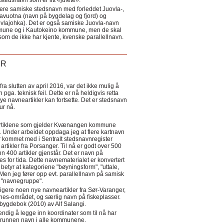
tedsnavn som er litt «julete».
ere samiske stedsnavn med forleddet Juovla-,
lavuotna (navn på bygdelag og fjord) og
ovlajohka). Det er også samiske Juovla-navn
mmune og i Kautokeino kommune, men de skal
som de ikke har kjente, kvenske parallellnavn.
ER
a slutten av april 2016, var det ikke mulig å
 pga. teknisk feil. Dette er nå heldigvis retta
nye navneartikler kan fortsette. Det er stedsnavn
 tur nå.
eartiklene som gjelder Kvænangen kommune
ler. Under arbeidet oppdaga jeg at flere kartnavn
 kommet med i Sentralt stedsnavnregister
artikler fra Porsanger. Til nå er godt over 500
nn 400 artikler gjenstår. Det er navn på
s for tida. Dette navnematerialet er konvertert
betyr at kategoriene "bøyningsform", "uttale,
Men jeg fører opp evt. parallellnavn på samisk
et "navnegruppe".
igere noen nye navneartikler fra Sør-Varanger,
s-området, og særlig navn på fiskeplasser.
i bygdebok (2010) av Alf Salangi.
ndig å legge inn koordinater som til nå har
i grunnen navn i alle kommunene.