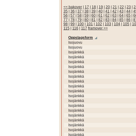
<< bakover
|
17
|
18
|
19
|
20
|
21
|
22
|
23
|
2
35
|
36
|
37
|
38
|
39
|
40
|
41
|
42
|
43
|
44
|
4
56
|
57
|
58
|
59
|
60
|
61
|
62
|
63
|
64
|
65
|
6
77
|
78
|
79
|
80
|
81
|
82
|
83
|
84
|
85
|
86
|
8
98
|
99
|
100
|
101
|
102
|
103
|
104
|
105
|
1
115
|
116
|
117
framover >>
Oppslagsform
Isojuovu
Isojuovu
Isojänkkä
Isojänkkä
Isojänkkä
Isojänkkä
Isojänkkä
Isojänkkä
Isojänkkä
Isojänkkä
Isojänkkä
Isojänkkä
Isojänkkä
Isojänkkä
Isojänkkä
Isojänkkä
Isojänkkä
Isojänkkä
Isojänkkä
Isojänkkä