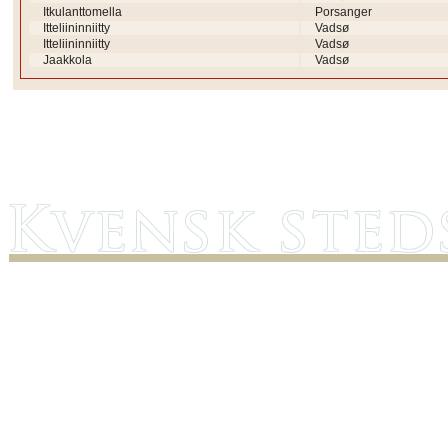
Itkulanttomella
Porsanger
Itteliininniitty
Vadsø
Itteliininniitty
Vadsø
Jaakkola
Vadsø