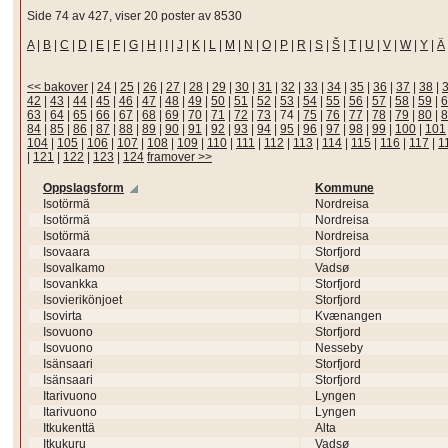
Side 74 av 427, viser 20 poster av 8530
A
|
B
|
C
|
D
|
E
|
F
|
G
|
H
|
I
|
J
|
K
|
L
|
M
|
N
|
O
|
P
|
R
|
S
|
Š
|
T
|
U
|
V
|
W
|
Y
|
Ä
<< bakover
|
24
|
25
|
26
|
27
|
28
|
29
|
30
|
31
|
32
|
33
|
34
|
35
|
36
|
37
|
38
|
42
|
43
|
44
|
45
|
46
|
47
|
48
|
49
|
50
|
51
|
52
|
53
|
54
|
55
|
56
|
57
|
58
|
59
|
6
63
|
64
|
65
|
66
|
67
|
68
|
69
|
70
|
71
|
72
|
73
|
74
|
75
|
76
|
77
|
78
|
79
|
80
|
8
84
|
85
|
86
|
87
|
88
|
89
|
90
|
91
|
92
|
93
|
94
|
95
|
96
|
97
|
98
|
99
|
100
|
101
104
|
105
|
106
|
107
|
108
|
109
|
110
|
111
|
112
|
113
|
114
|
115
|
116
|
117
|
1
|
121
|
122
|
123
|
124
framover >>
Oppslagsform
Kommune
Isotörmä
Nordreisa
Isotörmä
Nordreisa
Isotörmä
Nordreisa
Isovaara
Storfjord
Isovalkamo
Vadsø
Isovankka
Storfjord
Isovierikönjoet
Storfjord
Isovirta
Kvænangen
Isovuono
Storfjord
Isovuono
Nesseby
Isänsaari
Storfjord
Isänsaari
Storfjord
Itarivuono
Lyngen
Itarivuono
Lyngen
Itkukenttä
Alta
Itkukuru
Vadsø