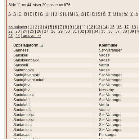
Side 11 av 44, viser 20 poster av 876
A
|
B
|
C
|
D
|
E
|
F
|
G
|
H
|
I
|
J
|
K
|
L
|
M
|
N
|
O
|
P
|
R
|
S
|
Š
|
T
|
U
|
V
|
W
|
Y
|
Ä
<< bakover
|
1
|
2
|
3
|
4
|
5
|
6
|
7
|
8
|
9
|
10
|
11
|
12
|
13
|
14
|
15
|
16
|
17
|
18
|
22
|
23
|
24
|
25
|
26
|
27
|
28
|
29
|
30
|
31
|
32
|
33
|
34
|
35
|
36
|
37
|
38
|
39
|
4
43
|
44
framover >>
Oppslagsform
Kommune
Sanneesi
Sør-Varanger
Sanskeri
Vadsø
Sanskerinpakki
Vadsø
Sansseli
Vardø
Santahoova
Vadsø
Santajärvenjoki
Sør-Varanger
Santajärventunturi
Sør-Varanger
Santajärvi
Sør-Varanger
Santajärvi
Nesseby
Santalaassa
Sør-Varanger
Santalahti
Sør-Varanger
Santalahti
Vardø
Santamella
Vadsø
Santamukka
Sør-Varanger
Santamukka
Sør-Varanger
Santaniemi
Sør-Varanger
Santaniemi
Sør-Varanger
Santasaari
Porsanger