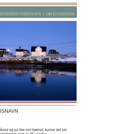
MÅNEDENS STEDSNAVN
OM DATABASEN
DSNAVN
ned og jul like om hjørnet, kunne det vel