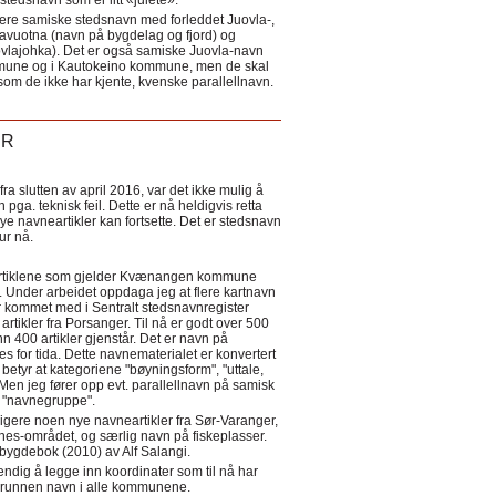
tedsnavn som er litt «julete».
ere samiske stedsnavn med forleddet Juovla-,
lavuotna (navn på bygdelag og fjord) og
ovlajohka). Det er også samiske Juovla-navn
mmune og i Kautokeino kommune, men de skal
som de ikke har kjente, kvenske parallellnavn.
ER
a slutten av april 2016, var det ikke mulig å
 pga. teknisk feil. Dette er nå heldigvis retta
nye navneartikler kan fortsette. Det er stedsnavn
 tur nå.
eartiklene som gjelder Kvænangen kommune
ler. Under arbeidet oppdaga jeg at flere kartnavn
 kommet med i Sentralt stedsnavnregister
artikler fra Porsanger. Til nå er godt over 500
nn 400 artikler gjenstår. Det er navn på
s for tida. Dette navnematerialet er konvertert
betyr at kategoriene "bøyningsform", "uttale,
Men jeg fører opp evt. parallellnavn på samisk
et "navnegruppe".
igere noen nye navneartikler fra Sør-Varanger,
s-området, og særlig navn på fiskeplasser.
i bygdebok (2010) av Alf Salangi.
ndig å legge inn koordinater som til nå har
i grunnen navn i alle kommunene.