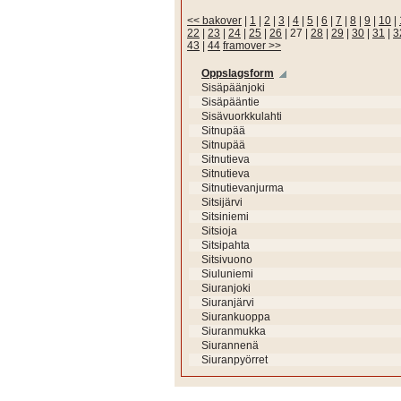
<< bakover
|
1
|
2
|
3
|
4
|
5
|
6
|
7
|
8
|
9
|
10
|
22
|
23
|
24
|
25
|
26
|
27
|
28
|
29
|
30
|
31
|
3
43
|
44
framover >>
Oppslagsform
Sisäpäänjoki
Sisäpääntie
Sisävuorkkulahti
Sitnupää
Sitnupää
Sitnutieva
Sitnutieva
Sitnutievanjurma
Sitsijärvi
Sitsiniemi
Sitsioja
Sitsipahta
Sitsivuono
Siuluniemi
Siuranjoki
Siuranjärvi
Siurankuoppa
Siuranmukka
Siurannenä
Siuranpyörret