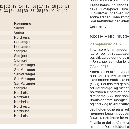
passe med en omtale av s
I Tana kommune finnes fl
11
|
12
|
13
|
14
|
15
|
16
|
17
|
18
|
19
|
20
|
21
|
f.eks. Juovlajohka, Juov
2
|
33
|
34
|
35
|
36
|
37
|
38
|
39
|
40
|
41
|
42
|
Juovlarovvi (bru over Ju
andre steder i Tana ko
ikke behandles her, etter
Kommune
Les mer ...
Vadsø
Vadsø
SISTE ENDRING
Nordreisa
Porsanger
20 September 2016
Porsanger
I nærmere fem måneder, fr
Storfjord
lagre noe nytt i databasen
Storfjord
på, slik at redigering av 
Storfjord
i Porsanger som står for
Sør-Varanger
7 April 2016
Sør-Varanger
Siden sist er alle navn
Sør-Varanger
publisert, i alt 650 artik
Sør-Varanger
i kommunen ennå ikke er
Sør-Varanger
(SSR). For tida redigeres 
Storfjord
artikler ferdige, og mer e
bokstaven
P
som redigere
Nordreisa
direkte fra SSR, noe som 
Nordreisa
"tradisjon" mm. mangler. 
Nordreisa
og norsk og fyller ut felt
Nordreisa
Jeg holder også på å red
Nordreisa
nærmere bestemt Bugøyne
Nordreisa
Materialet er henta fra e
Jevnlig er det også nødve
manglet. Dette gjelder 