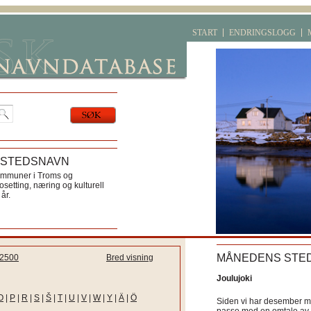
START
ENDRINGSLOGG
 STEDSNAVN
ommuner i Troms og
etting, næring og kulturell
år.
MÅNEDENS STE
2500
Bred visning
Joulujoki
O
|
P
|
R
|
S
|
Š
|
T
|
U
|
V
|
W
|
Y
|
Ä
|
Ö
Siden vi har desember må