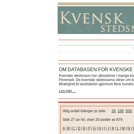
OM DATABASEN FOR KVENSKE
Kvenske stedsnavn har utbredelse i mange k
Finnmark. De kvenske stedsnavna vitner om bos
tilhørighet til landsdelen gjennom flere hundre 
Les mer ...
Velg antall listinger pr side:
20
100
500
Side 27 av 44, viser 20 poster av 876
A
|
B
|
C
|
D
|
E
|
F
|
G
|
H
|
I
|
J
|
K
|
L
|
M
|
N
|