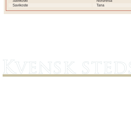
Savikoski
Nordreisa
Savikoste
Tana