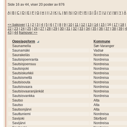
Side 16 av 44, viser 20 poster av 876
A
|
B
|
C
|
D
|
E
|
F
|
G
|
H
|
I
|
J
|
K
|
L
|
M
|
N
|
O
|
P
|
R
|
S
|
Š
|
T
|
U
|
V
|
W
|
Y
|
Ä
<< bakover
|
1
|
2
|
3
|
4
|
5
|
6
|
7
|
8
|
9
|
10
|
11
|
12
|
13
|
14
|
15
|
16
|
17
|
18
|
22
|
23
|
24
|
25
|
26
|
27
|
28
|
29
|
30
|
31
|
32
|
33
|
34
|
35
|
36
|
37
|
38
|
39
|
4
43
|
44
framover >>
Oppslagsform
Kommune
Saunamella
Sør-Varanger
Saunamäki
Vadsø
Saurakeläs
Nordreisa
Sautsisjoenranta
Nordreisa
Sautsisjoensuu
Nordreisa
Sautsisjoki
Nordreisa
Sautsiskurkkii
Nordreisa
Sautsismettä
Nordreisa
Sautsisouta
Nordreisa
Sautsisvaara
Nordreisa
Sautsisvaaranjänkät
Nordreisa
Sautsisvankka
Nordreisa
Sautso
Alta
Sautso
Alta
Sautsonjärvi
Alta
Sauttuniemi
Nordreisa
Savijoki
Storfjord
Savijärvi
Nordreisa