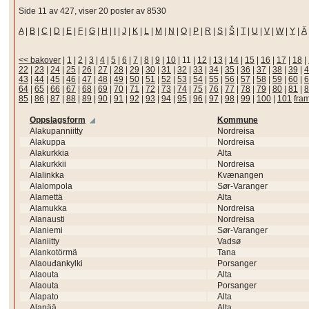
Side 11 av 427, viser 20 poster av 8530
A
|
B
|
C
|
D
|
E
|
F
|
G
|
H
|
I
|
J
|
K
|
L
|
M
|
N
|
O
|
P
|
R
|
S
|
Š
|
T
|
U
|
V
|
W
|
Y
|
Ä
<< bakover
|
1
|
2
|
3
|
4
|
5
|
6
|
7
|
8
|
9
|
10
|
11
|
12
|
13
|
14
|
15
|
16
|
17
|
18
|
22
|
23
|
24
|
25
|
26
|
27
|
28
|
29
|
30
|
31
|
32
|
33
|
34
|
35
|
36
|
37
|
38
|
39
|
4
43
|
44
|
45
|
46
|
47
|
48
|
49
|
50
|
51
|
52
|
53
|
54
|
55
|
56
|
57
|
58
|
59
|
60
|
6
64
|
65
|
66
|
67
|
68
|
69
|
70
|
71
|
72
|
73
|
74
|
75
|
76
|
77
|
78
|
79
|
80
|
81
|
8
85
|
86
|
87
|
88
|
89
|
90
|
91
|
92
|
93
|
94
|
95
|
96
|
97
|
98
|
99
|
100
|
101
fra
Oppslagsform
Kommune
Alakupanniitty
Nordreisa
Alakuppa
Nordreisa
Alakurkkia
Alta
Alakurkkii
Nordreisa
Alalinkka
Kvænangen
Alalompola
Sør-Varanger
Alamettä
Alta
Alamukka
Nordreisa
Alanausti
Nordreisa
Alaniemi
Sør-Varanger
Alaniitty
Vadsø
Alankotörmä
Tana
Alaouđankylki
Porsanger
Alaouta
Alta
Alaouta
Porsanger
Alapato
Alta
Alapää
Alta