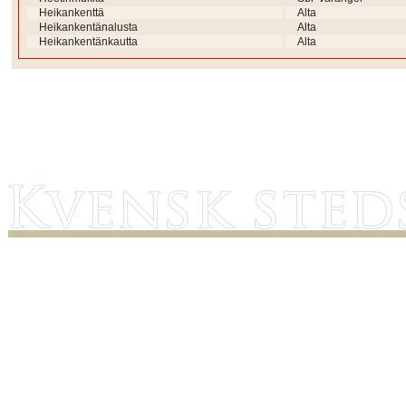
Heikankenttä
Alta
Heikankentänalusta
Alta
Heikankentänkautta
Alta