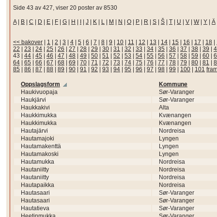
Side 43 av 427, viser 20 poster av 8530
A
|
B
|
C
|
D
|
E
|
F
|
G
|
H
|
I
|
J
|
K
|
L
|
M
|
N
|
O
|
P
|
R
|
S
|
Š
|
T
|
U
|
V
|
W
|
Y
|
Ä
<< bakover
|
1
|
2
|
3
|
4
|
5
|
6
|
7
|
8
|
9
|
10
|
11
|
12
|
13
|
14
|
15
|
16
|
17
|
18
|
22
|
23
|
24
|
25
|
26
|
27
|
28
|
29
|
30
|
31
|
32
|
33
|
34
|
35
|
36
|
37
|
38
|
39
|
4
43
|
44
|
45
|
46
|
47
|
48
|
49
|
50
|
51
|
52
|
53
|
54
|
55
|
56
|
57
|
58
|
59
|
60
|
6
64
|
65
|
66
|
67
|
68
|
69
|
70
|
71
|
72
|
73
|
74
|
75
|
76
|
77
|
78
|
79
|
80
|
81
|
8
85
|
86
|
87
|
88
|
89
|
90
|
91
|
92
|
93
|
94
|
95
|
96
|
97
|
98
|
99
|
100
|
101
fra
Oppslagsform
Kommune
Haukivuopaja
Sør-Varanger
Haukjärvi
Sør-Varanger
Haukkakivi
Alta
Haukkimukka
Kvænangen
Haukkimukka
Kvænangen
Hautajärvi
Nordreisa
Hautamajoki
Lyngen
Hautamakenttä
Lyngen
Hautamakoski
Lyngen
Hautamukka
Nordreisa
Hautaniitty
Nordreisa
Hautaniitty
Nordreisa
Hautapaikka
Nordreisa
Hautasaari
Sør-Varanger
Hautasaari
Sør-Varanger
Hautatieva
Sør-Varanger
Heetinmukka
Sør-Varanger