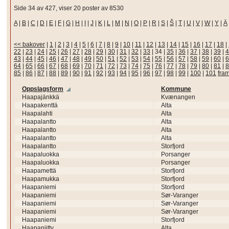
Side 34 av 427, viser 20 poster av 8530
A
|
B
|
C
|
D
|
E
|
F
|
G
|
H
|
I
|
J
|
K
|
L
|
M
|
N
|
O
|
P
|
R
|
S
|
Š
|
T
|
U
|
V
|
W
|
Y
|
Ä
<< bakover
|
1
|
2
|
3
|
4
|
5
|
6
|
7
|
8
|
9
|
10
|
11
|
12
|
13
|
14
|
15
|
16
|
17
|
18
|
22
|
23
|
24
|
25
|
26
|
27
|
28
|
29
|
30
|
31
|
32
|
33
|
34
|
35
|
36
|
37
|
38
|
39
|
4
43
|
44
|
45
|
46
|
47
|
48
|
49
|
50
|
51
|
52
|
53
|
54
|
55
|
56
|
57
|
58
|
59
|
60
|
6
64
|
65
|
66
|
67
|
68
|
69
|
70
|
71
|
72
|
73
|
74
|
75
|
76
|
77
|
78
|
79
|
80
|
81
|
8
85
|
86
|
87
|
88
|
89
|
90
|
91
|
92
|
93
|
94
|
95
|
96
|
97
|
98
|
99
|
100
|
101
fra
Oppslagsform
Kommune
Haapajänkkä
Kvænangen
Haapakenttä
Alta
Haapalahti
Alta
Haapalantto
Alta
Haapalantto
Alta
Haapalantto
Alta
Haapalantto
Storfjord
Haapaluokka
Porsanger
Haapaluokka
Porsanger
Haapamettä
Storfjord
Haapamukka
Storfjord
Haapaniemi
Storfjord
Haapaniemi
Sør-Varanger
Haapaniemi
Sør-Varanger
Haapaniemi
Sør-Varanger
Haapaniemi
Storfjord
Haapaniitty
Alta