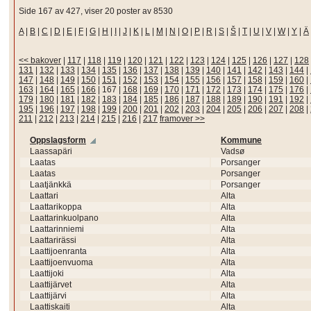
Side 167 av 427, viser 20 poster av 8530
A
|
B
|
C
|
D
|
E
|
F
|
G
|
H
|
I
|
J
|
K
|
L
|
M
|
N
|
O
|
P
|
R
|
S
|
Š
|
T
|
U
|
V
|
W
|
Y
|
Ä
<< bakover
|
117
|
118
|
119
|
120
|
121
|
122
|
123
|
124
|
125
|
126
|
127
|
128
131
|
132
|
133
|
134
|
135
|
136
|
137
|
138
|
139
|
140
|
141
|
142
|
143
|
144
|
147
|
148
|
149
|
150
|
151
|
152
|
153
|
154
|
155
|
156
|
157
|
158
|
159
|
160
|
163
|
164
|
165
|
166
|
167
|
168
|
169
|
170
|
171
|
172
|
173
|
174
|
175
|
176
|
179
|
180
|
181
|
182
|
183
|
184
|
185
|
186
|
187
|
188
|
189
|
190
|
191
|
192
|
195
|
196
|
197
|
198
|
199
|
200
|
201
|
202
|
203
|
204
|
205
|
206
|
207
|
208
|
211
|
212
|
213
|
214
|
215
|
216
|
217
framover >>
Oppslagsform
Kommune
Laassapäri
Vadsø
Laatas
Porsanger
Laatas
Porsanger
Laatjänkkä
Porsanger
Laattari
Alta
Laattarikoppa
Alta
Laattarinkuolpano
Alta
Laattarinniemi
Alta
Laattarirässi
Alta
Laattijoenranta
Alta
Laattijoenvuoma
Alta
Laattijoki
Alta
Laattijärvet
Alta
Laattijärvi
Alta
Laattiskaiti
Alta