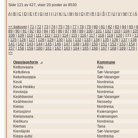
Side 121 av 427, viser 20 poster av 8530
A
|
B
|
C
|
D
|
E
|
F
|
G
|
H
|
I
|
J
|
K
|
L
|
M
|
N
|
O
|
P
|
R
|
S
|
Š
|
T
|
U
|
V
|
W
|
Y
|
Ä
<< bakover
|
71
|
72
|
73
|
74
|
75
|
76
|
77
|
78
|
79
|
80
|
81
|
82
|
83
|
84
|
85
|
89
|
90
|
91
|
92
|
93
|
94
|
95
|
96
|
97
|
98
|
99
|
100
|
101
|
102
|
103
|
104
|
10
108
|
109
|
110
|
111
|
112
|
113
|
114
|
115
|
116
|
117
|
118
|
119
|
120
|
121
|
1
|
125
|
126
|
127
|
128
|
129
|
130
|
131
|
132
|
133
|
134
|
135
|
136
|
137
|
138
141
|
142
|
143
|
144
|
145
|
146
|
147
|
148
|
149
|
150
|
151
|
152
|
153
|
154
|
157
|
158
|
159
|
160
|
161
|
162
|
163
|
164
|
165
|
166
|
167
|
168
|
169
|
170
|
>>
Oppslagsform
Kommune
Kettusvaara
Alta
Kettutieva
Sør-Varanger
Ketunkuoppa
Sør-Varanger
Kevä
Nordreisa
Kevä-Heikku
Nordreisa
Keväsija
Nordreisa
Keähtseoivi
Sør-Varanger
Keähtseoivi
Nesseby
Kielas
Nordreisa
Kielasjärvi
Kvænangen
Kielasvaara
Kvænangen
Kielikuru
Nordreisa
Kiemas
Tana
Kientäjoki
Sør-Varanger
Kiepa-autsi
Nordreisa