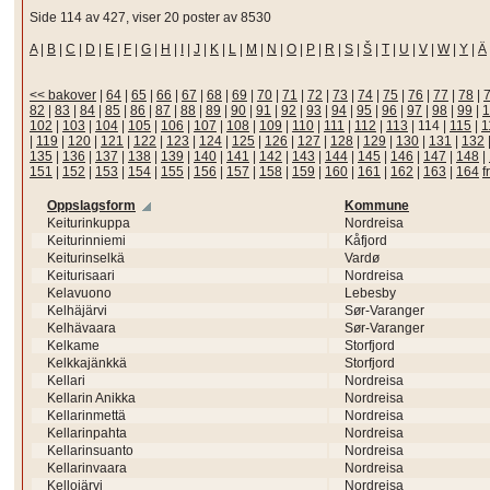
Side 114 av 427, viser 20 poster av 8530
A
|
B
|
C
|
D
|
E
|
F
|
G
|
H
|
I
|
J
|
K
|
L
|
M
|
N
|
O
|
P
|
R
|
S
|
Š
|
T
|
U
|
V
|
W
|
Y
|
Ä
<< bakover
|
64
|
65
|
66
|
67
|
68
|
69
|
70
|
71
|
72
|
73
|
74
|
75
|
76
|
77
|
78
|
82
|
83
|
84
|
85
|
86
|
87
|
88
|
89
|
90
|
91
|
92
|
93
|
94
|
95
|
96
|
97
|
98
|
99
|
1
102
|
103
|
104
|
105
|
106
|
107
|
108
|
109
|
110
|
111
|
112
|
113
|
114
|
115
|
1
|
119
|
120
|
121
|
122
|
123
|
124
|
125
|
126
|
127
|
128
|
129
|
130
|
131
|
132
135
|
136
|
137
|
138
|
139
|
140
|
141
|
142
|
143
|
144
|
145
|
146
|
147
|
148
|
151
|
152
|
153
|
154
|
155
|
156
|
157
|
158
|
159
|
160
|
161
|
162
|
163
|
164
f
Oppslagsform
Kommune
Keiturinkuppa
Nordreisa
Keiturinniemi
Kåfjord
Keiturinselkä
Vardø
Keiturisaari
Nordreisa
Kelavuono
Lebesby
Kelhäjärvi
Sør-Varanger
Kelhävaara
Sør-Varanger
Kelkame
Storfjord
Kelkkajänkkä
Storfjord
Kellari
Nordreisa
Kellarin Anikka
Nordreisa
Kellarinmettä
Nordreisa
Kellarinpahta
Nordreisa
Kellarinsuanto
Nordreisa
Kellarinvaara
Nordreisa
Kellojärvi
Nordreisa