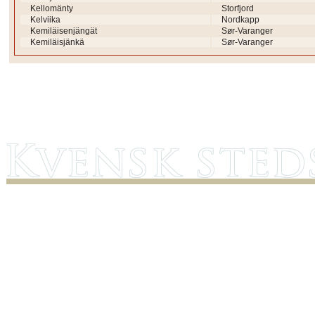
Kellomänty
Storfjord
Kelviika
Nordkapp
Kemiläisenjängät
Sør-Varanger
Kemiläisjänkä
Sør-Varanger