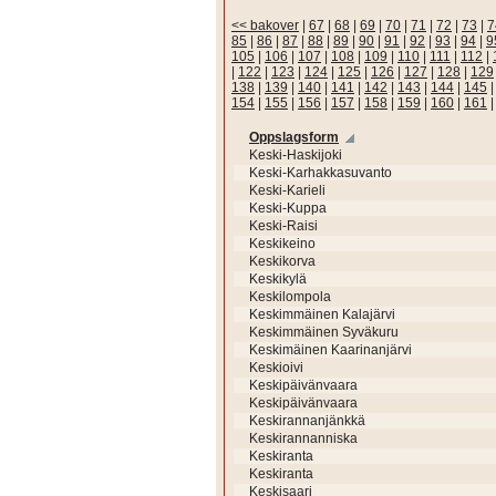
<< bakover
|
67
|
68
|
69
|
70
|
71
|
72
|
73
|
7
85
|
86
|
87
|
88
|
89
|
90
|
91
|
92
|
93
|
94
|
9
105
|
106
|
107
|
108
|
109
|
110
|
111
|
112
|
|
122
|
123
|
124
|
125
|
126
|
127
|
128
|
129
138
|
139
|
140
|
141
|
142
|
143
|
144
|
145
154
|
155
|
156
|
157
|
158
|
159
|
160
|
161
Oppslagsform
Keski-Haskijoki
Keski-Karhakkasuvanto
Keski-Karieli
Keski-Kuppa
Keski-Raisi
Keskikeino
Keskikorva
Keskikylä
Keskilompola
Keskimmäinen Kalajärvi
Keskimmäinen Syväkuru
Keskimäinen Kaarinanjärvi
Keskioivi
Keskipäivänvaara
Keskipäivänvaara
Keskirannanjänkkä
Keskirannanniska
Keskiranta
Keskiranta
Keskisaari