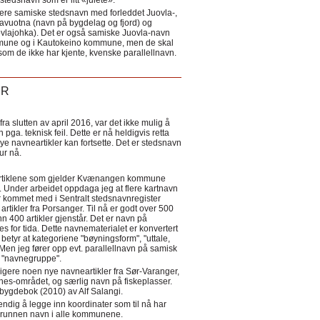
tedsnavn som er litt «julete».
ere samiske stedsnavn med forleddet Juovla-,
lavuotna (navn på bygdelag og fjord) og
ovlajohka). Det er også samiske Juovla-navn
mmune og i Kautokeino kommune, men de skal
som de ikke har kjente, kvenske parallellnavn.
ER
a slutten av april 2016, var det ikke mulig å
 pga. teknisk feil. Dette er nå heldigvis retta
nye navneartikler kan fortsette. Det er stedsnavn
 tur nå.
eartiklene som gjelder Kvænangen kommune
ler. Under arbeidet oppdaga jeg at flere kartnavn
 kommet med i Sentralt stedsnavnregister
artikler fra Porsanger. Til nå er godt over 500
nn 400 artikler gjenstår. Det er navn på
s for tida. Dette navnematerialet er konvertert
betyr at kategoriene "bøyningsform", "uttale,
Men jeg fører opp evt. parallellnavn på samisk
et "navnegruppe".
igere noen nye navneartikler fra Sør-Varanger,
s-området, og særlig navn på fiskeplasser.
i bygdebok (2010) av Alf Salangi.
ndig å legge inn koordinater som til nå har
i grunnen navn i alle kommunene.