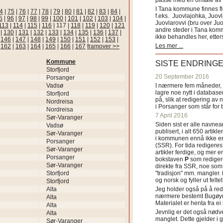
passe med en omtale av s
I Tana kommune finnes fl
4
|
75
|
76
|
77
|
78
|
79
|
80
|
81
|
82
|
83
|
84
|
f.eks. Juovlajohka, Juov
5
|
96
|
97
|
98
|
99
|
100
|
101
|
102
|
103
|
104
|
Juovlarovvi (bru over Ju
113
|
114
|
115
|
116
|
117
|
118
|
119
|
120
|
121
andre steder i Tana ko
|
130
|
131
|
132
|
133
|
134
|
135
|
136
|
137
|
ikke behandles her, etter
|
146
|
147
|
148
|
149
|
150
|
151
|
152
|
153
|
Les mer ...
|
162
|
163
|
164
|
165
|
166
|
167
framover >>
Kommune
SISTE ENDRING
Storfjord
20 September 2016
Porsanger
Vadsø
I nærmere fem måneder, fr
lagre noe nytt i databasen
Storfjord
på, slik at redigering av 
Nordreisa
i Porsanger som står for
Nordreisa
7 April 2016
Sør-Varanger
Siden sist er alle navn
Vadsø
publisert, i alt 650 artik
Sør-Varanger
i kommunen ennå ikke er
Porsanger
(SSR). For tida redigeres 
Sør-Varanger
artikler ferdige, og mer e
Porsanger
bokstaven
P
som redigere
Sør-Varanger
direkte fra SSR, noe som 
Storfjord
"tradisjon" mm. mangler. 
og norsk og fyller ut felt
Storfjord
Alta
Jeg holder også på å red
nærmere bestemt Bugøyne
Alta
Materialet er henta fra e
Alta
Jevnlig er det også nødve
Alta
manglet. Dette gjelder 
Sør-Varanger