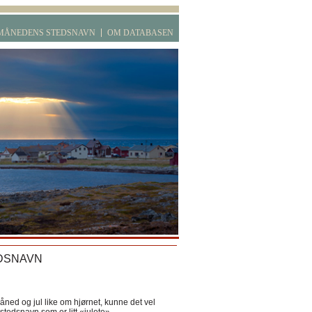
MÅNEDENS STEDSNAVN
OM DATABASEN
DSNAVN
ned og jul like om hjørnet, kunne det vel