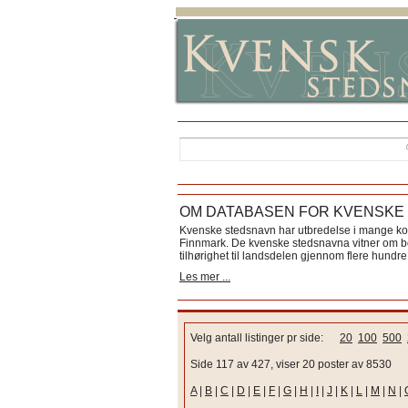
OM DATABASEN FOR KVENSKE
Kvenske stedsnavn har utbredelse i mange k
Finnmark. De kvenske stedsnavna vitner om bos
tilhørighet til landsdelen gjennom flere hundre 
Les mer ...
Velg antall listinger pr side:
20
100
500
Side 117 av 427, viser 20 poster av 8530
A
|
B
|
C
|
D
|
E
|
F
|
G
|
H
|
I
|
J
|
K
|
L
|
M
|
N
|