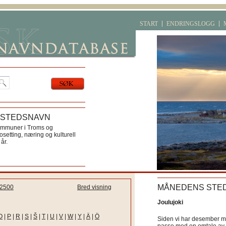
START
ENDRINGSLOGG
 STEDSNAVN
ommuner i Troms og
etting, næring og kulturell
år.
MÅNEDENS STE
2500
Bred visning
Joulujoki
O
|
P
|
R
|
S
|
Š
|
T
|
U
|
V
|
W
|
Y
|
Ä
|
Ö
Siden vi har desember må