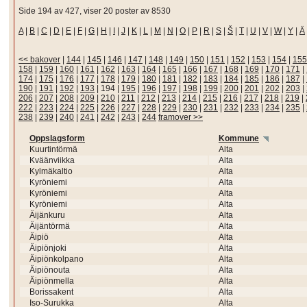
Side 194 av 427, viser 20 poster av 8530
A
|
B
|
C
|
D
|
E
|
F
|
G
|
H
|
I
|
J
|
K
|
L
|
M
|
N
|
O
|
P
|
R
|
S
|
Š
|
T
|
U
|
V
|
W
|
Y
|
Ä
<< bakover
|
144
|
145
|
146
|
147
|
148
|
149
|
150
|
151
|
152
|
153
|
154
|
155
158
|
159
|
160
|
161
|
162
|
163
|
164
|
165
|
166
|
167
|
168
|
169
|
170
|
171
|
174
|
175
|
176
|
177
|
178
|
179
|
180
|
181
|
182
|
183
|
184
|
185
|
186
|
187
|
190
|
191
|
192
|
193
|
194
|
195
|
196
|
197
|
198
|
199
|
200
|
201
|
202
|
203
|
206
|
207
|
208
|
209
|
210
|
211
|
212
|
213
|
214
|
215
|
216
|
217
|
218
|
219
|
222
|
223
|
224
|
225
|
226
|
227
|
228
|
229
|
230
|
231
|
232
|
233
|
234
|
235
|
238
|
239
|
240
|
241
|
242
|
243
|
244
framover >>
Oppslagsform
Kommune
Kuurtintörmä
Alta
Kväänviikka
Alta
Kylmäkaltio
Alta
Kyröniemi
Alta
Kyröniemi
Alta
Kyröniemi
Alta
Äijänkuru
Alta
Äijäntörmä
Alta
Äipiö
Alta
Äipiönjoki
Alta
Äipiönkolpano
Alta
Äipiönouta
Alta
Äipiönmella
Alta
Borissakent
Alta
Iso-Surukka
Alta