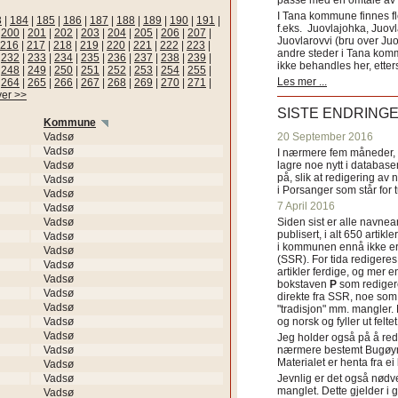
passe med en omtale av s
I Tana kommune finnes fl
3
|
184
|
185
|
186
|
187
|
188
|
189
|
190
|
191
|
f.eks. Juovlajohka, Juov
|
200
|
201
|
202
|
203
|
204
|
205
|
206
|
207
|
Juovlarovvi (bru over Ju
216
|
217
|
218
|
219
|
220
|
221
|
222
|
223
|
andre steder i Tana ko
|
232
|
233
|
234
|
235
|
236
|
237
|
238
|
239
|
ikke behandles her, etter
|
248
|
249
|
250
|
251
|
252
|
253
|
254
|
255
|
Les mer ...
|
264
|
265
|
266
|
267
|
268
|
269
|
270
|
271
|
ver >>
SISTE ENDRING
Kommune
Vadsø
20 September 2016
Vadsø
I nærmere fem måneder, fr
Vadsø
lagre noe nytt i databasen
på, slik at redigering av 
Vadsø
i Porsanger som står for
Vadsø
7 April 2016
Vadsø
Vadsø
Siden sist er alle navn
publisert, i alt 650 artik
Vadsø
i kommunen ennå ikke er
Vadsø
(SSR). For tida redigeres 
Vadsø
artikler ferdige, og mer e
Vadsø
bokstaven
P
som redigere
Vadsø
direkte fra SSR, noe som 
Vadsø
"tradisjon" mm. mangler. 
Vadsø
og norsk og fyller ut felt
Vadsø
Jeg holder også på å red
Vadsø
nærmere bestemt Bugøyne
Materialet er henta fra e
Vadsø
Vadsø
Jevnlig er det også nødve
manglet. Dette gjelder 
Vadsø