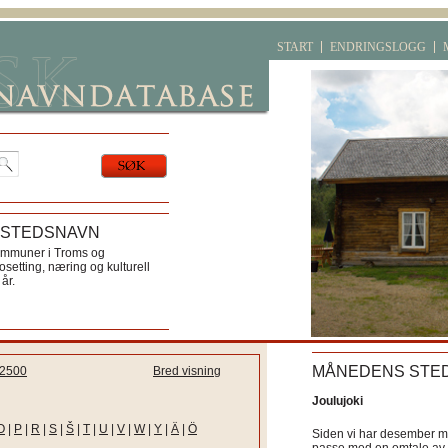
START
ENDRINGSLOGG
 STEDSNAVN
ommuner i Troms og
etting, næring og kulturell
år.
MÅNEDENS STE
2500
Bred visning
Joulujoki
O
|
P
|
R
|
S
|
Š
|
T
|
U
|
V
|
W
|
Y
|
Ä
|
Ö
Siden vi har desember må