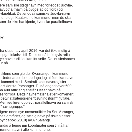
tedsnavn som er litt «julete».
ere samiske stedsnavn med forleddet Juovla-,
lavuotna (navn på bygdelag og fjord) og
ovlajohka). Det er også samiske Juovla-navn
mmune og i Kautokeino kommune, men de skal
som de ikke har kjente, kvenske parallellnavn.
ER
a slutten av april 2016, var det ikke mulig å
 pga. teknisk feil. Dette er nå heldigvis retta
nye navneartikler kan fortsette. Det er stedsnavn
 tur nå.
eartiklene som gjelder Kvænangen kommune
ler. Under arbeidet oppdaga jeg at flere kartnavn
 kommet med i Sentralt stedsnavnregister
artikler fra Porsanger. Til nå er godt over 500
nn 400 artikler gjenstår. Det er navn på
s for tida. Dette navnematerialet er konvertert
betyr at kategoriene "bøyningsform", "uttale,
Men jeg fører opp evt. parallellnavn på samisk
et "navnegruppe".
igere noen nye navneartikler fra Sør-Varanger,
s-området, og særlig navn på fiskeplasser.
i bygdebok (2010) av Alf Salangi.
ndig å legge inn koordinater som til nå har
i grunnen navn i alle kommunene.