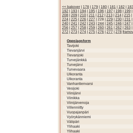
<< bakover
|
178
|
179
|
180
|
181
|
182
|
18
192
|
193
|
194
|
195
|
196
|
197
|
198
|
199
208
|
209
|
210
|
211
|
212
|
213
|
214
|
215
|
224
|
225
|
226
|
227
|
228
|
229
|
230
|
231
240
|
241
|
242
|
243
|
244
|
245
|
246
|
247
256
|
257
|
258
|
259
|
260
|
261
|
262
|
263
272
|
273
|
274
|
275
|
276
|
277
|
278
framo
Oppslagsform
Tavijoki
Tievanjärvi
Tievanjoki
Turvejänkkä
Turvejärvi
Turvevaara
Ulkoranta
Ulkoranta
Vanhantienvarsi
Vesijoki
Viinijärvi
Viinikka
Viinijärvenoja
Villenniitty
Vuopajanpäri
Vyörykänniemi
Välipäri
Ylihaaki
Ylihaaki