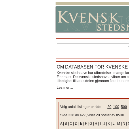
OM DATABASEN FOR KVENSKE
Kvenske stedsnavn har utbredelse i mange k
Finnmark. De kvenske stedsnavna vitner om bos
tilhørighet til landsdelen gjennom flere hundre 
Les mer ...
Velg antall listinger pr side:
20
100
500
Side 228 av 427, viser 20 poster av 8530
A
|
B
|
C
|
D
|
E
|
F
|
G
|
H
|
I
|
J
|
K
|
L
|
M
|
N
|