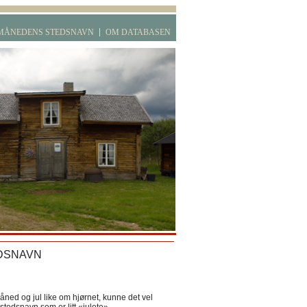
MÅNEDENS STEDSNAVN
OM DATABASEN
DSNAVN
ned og jul like om hjørnet, kunne det vel