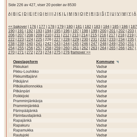
Side 226 av 427, viser 20 poster av 8530
A
|
B
|
C
|
D
|
E
|
F
|
G
|
H
|
I
|
J
|
K
|
L
|
M
|
N
|
O
|
P
|
R
|
S
|
Š
|
T
|
U
|
V
|
W
|
Y
|
Ä
<< bakover
|
176
|
177
|
178
|
179
|
180
|
181
|
182
|
183
|
184
|
185
|
186
|
187
190
|
191
|
192
|
193
|
194
|
195
|
196
|
197
|
198
|
199
|
200
|
201
|
202
|
203
|
206
|
207
|
208
|
209
|
210
|
211
|
212
|
213
|
214
|
215
|
216
|
217
|
218
|
219
|
222
|
223
|
224
|
225
|
226
|
227
|
228
|
229
|
230
|
231
|
232
|
233
|
234
|
235
|
238
|
239
|
240
|
241
|
242
|
243
|
244
|
245
|
246
|
247
|
248
|
249
|
250
|
251
|
254
|
255
|
256
|
257
|
258
|
259
|
260
|
261
|
262
|
263
|
264
|
265
|
266
|
267
|
270
|
271
|
272
|
273
|
274
|
275
|
276
framover >>
Oppslagsform
Kommune
Pikkukari
Vadsø
Pikku-Louhikko
Vadsø
Pikkumittajärvi
Vadsø
Pitkäjärvi
Vadsø
Pitkäkallionnokka
Vadsø
Pitkänpäri
Vadsø
Poikkijoki
Vadsø
Pramminjänkäoja
Vadsø
Pramminjänkkä
Vadsø
Pärinpääjänkä
Vadsø
Pärintaustajänkä
Vadsø
Rapajänkä
Vadsø
Rapakuru
Vadsø
Rapamukka
Vadsø
Rautujoki
Vadsø