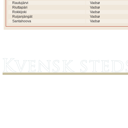
Rautujärvi
Vadsø
Riuttapäri
Vadsø
Rokkijoki
Vadsø
Ruijanjängät
Vadsø
Santahoova
Vadsø