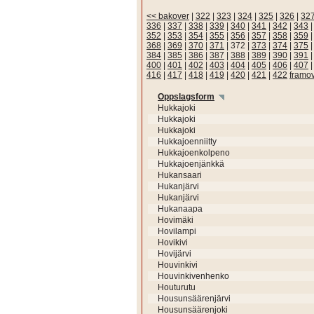
<< bakover
|
322
|
323
|
324
|
325
|
326
|
32
336
|
337
|
338
|
339
|
340
|
341
|
342
|
343
352
|
353
|
354
|
355
|
356
|
357
|
358
|
359
368
|
369
|
370
|
371
|
372
|
373
|
374
|
375
384
|
385
|
386
|
387
|
388
|
389
|
390
|
391
400
|
401
|
402
|
403
|
404
|
405
|
406
|
407
416
|
417
|
418
|
419
|
420
|
421
|
422
framo
Oppslagsform
Hukkajoki
Hukkajoki
Hukkajoki
Hukkajoenniitty
Hukkajoenkolpeno
Hukkajoenjänkkä
Hukansaari
Hukanjärvi
Hukanjärvi
Hukanaapa
Hovimäki
Hovilampi
Hovikivi
Hovijärvi
Houvinkivi
Houvinkivenhenko
Houturutu
Housunsäärenjärvi
Housunsäärenjoki