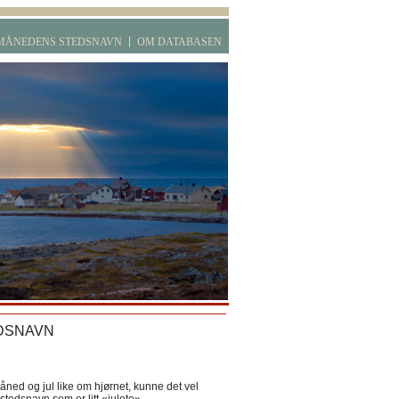
MÅNEDENS STEDSNAVN
OM DATABASEN
DSNAVN
ned og jul like om hjørnet, kunne det vel