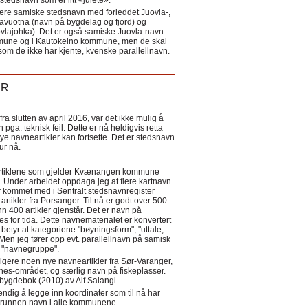
tedsnavn som er litt «julete».
ere samiske stedsnavn med forleddet Juovla-,
lavuotna (navn på bygdelag og fjord) og
ovlajohka). Det er også samiske Juovla-navn
mmune og i Kautokeino kommune, men de skal
som de ikke har kjente, kvenske parallellnavn.
ER
a slutten av april 2016, var det ikke mulig å
 pga. teknisk feil. Dette er nå heldigvis retta
nye navneartikler kan fortsette. Det er stedsnavn
 tur nå.
eartiklene som gjelder Kvænangen kommune
ler. Under arbeidet oppdaga jeg at flere kartnavn
 kommet med i Sentralt stedsnavnregister
artikler fra Porsanger. Til nå er godt over 500
nn 400 artikler gjenstår. Det er navn på
s for tida. Dette navnematerialet er konvertert
betyr at kategoriene "bøyningsform", "uttale,
Men jeg fører opp evt. parallellnavn på samisk
et "navnegruppe".
igere noen nye navneartikler fra Sør-Varanger,
s-området, og særlig navn på fiskeplasser.
i bygdebok (2010) av Alf Salangi.
ndig å legge inn koordinater som til nå har
i grunnen navn i alle kommunene.