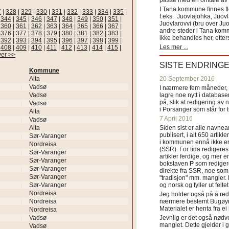
passe med en omtale av s
I Tana kommune finnes fl
7
|
328
|
329
|
330
|
331
|
332
|
333
|
334
|
335
|
f.eks. Juovlajohka, Juov
|
344
|
345
|
346
|
347
|
348
|
349
|
350
|
351
|
Juovlarovvi (bru over Ju
|
360
|
361
|
362
|
363
|
364
|
365
|
366
|
367
|
andre steder i Tana ko
|
376
|
377
|
378
|
379
|
380
|
381
|
382
|
383
|
ikke behandles her, etter
|
392
|
393
|
394
|
395
|
396
|
397
|
398
|
399
|
Les mer ...
|
408
|
409
|
410
|
411
|
412
|
413
|
414
|
415
|
ver >>
SISTE ENDRING
Kommune
Alta
20 September 2016
Vadsø
I nærmere fem måneder, fr
Vadsø
lagre noe nytt i databasen
på, slik at redigering av 
Vadsø
i Porsanger som står for
Alta
7 April 2016
Vadsø
Alta
Siden sist er alle navn
publisert, i alt 650 artik
Sør-Varanger
i kommunen ennå ikke er
Nordreisa
(SSR). For tida redigeres 
Sør-Varanger
artikler ferdige, og mer e
Sør-Varanger
bokstaven
P
som redigere
Sør-Varanger
direkte fra SSR, noe som 
Sør-Varanger
"tradisjon" mm. mangler. 
Sør-Varanger
og norsk og fyller ut felt
Nordreisa
Jeg holder også på å red
Nordreisa
nærmere bestemt Bugøyne
Materialet er henta fra e
Nordreisa
Vadsø
Jevnlig er det også nødve
manglet. Dette gjelder 
Vadsø