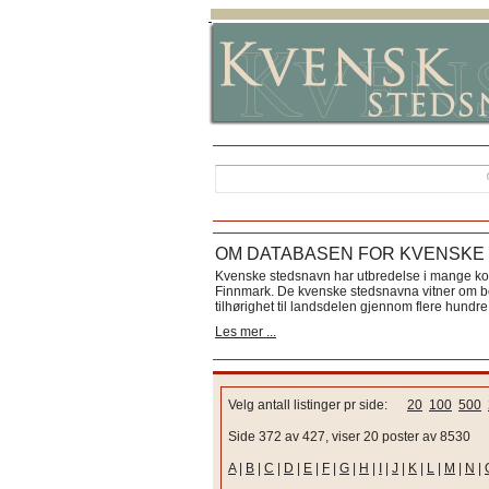
OM DATABASEN FOR KVENSKE
Kvenske stedsnavn har utbredelse i mange k
Finnmark. De kvenske stedsnavna vitner om bos
tilhørighet til landsdelen gjennom flere hundre 
Les mer ...
Velg antall listinger pr side:
20
100
500
Side 372 av 427, viser 20 poster av 8530
A
|
B
|
C
|
D
|
E
|
F
|
G
|
H
|
I
|
J
|
K
|
L
|
M
|
N
|