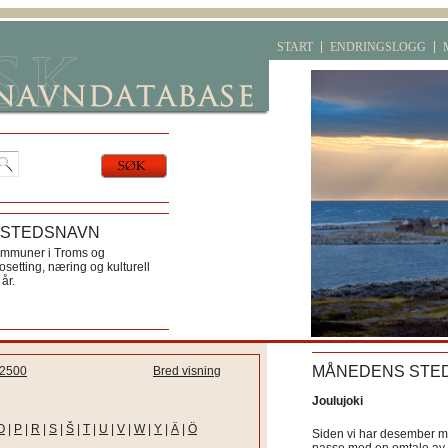
START
ENDRINGSLOGG
 STEDSNAVN
ommuner i Troms og
etting, næring og kulturell
år.
MÅNEDENS STE
2500
Bred visning
Joulujoki
O
|
P
|
R
|
S
|
Š
|
T
|
U
|
V
|
W
|
Y
|
Ä
|
Ö
Siden vi har desember må