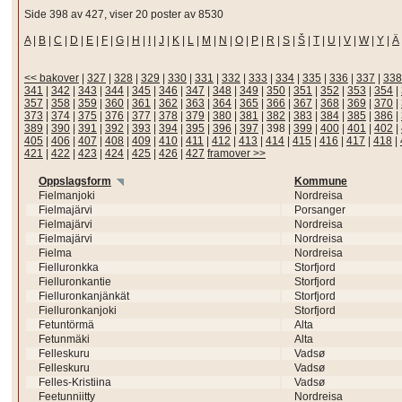
Side 398 av 427, viser 20 poster av 8530
A
|
B
|
C
|
D
|
E
|
F
|
G
|
H
|
I
|
J
|
K
|
L
|
M
|
N
|
O
|
P
|
R
|
S
|
Š
|
T
|
U
|
V
|
W
|
Y
|
Ä
<< bakover
|
327
|
328
|
329
|
330
|
331
|
332
|
333
|
334
|
335
|
336
|
337
|
338
341
|
342
|
343
|
344
|
345
|
346
|
347
|
348
|
349
|
350
|
351
|
352
|
353
|
354
|
357
|
358
|
359
|
360
|
361
|
362
|
363
|
364
|
365
|
366
|
367
|
368
|
369
|
370
|
373
|
374
|
375
|
376
|
377
|
378
|
379
|
380
|
381
|
382
|
383
|
384
|
385
|
386
|
389
|
390
|
391
|
392
|
393
|
394
|
395
|
396
|
397
|
398
|
399
|
400
|
401
|
402
|
405
|
406
|
407
|
408
|
409
|
410
|
411
|
412
|
413
|
414
|
415
|
416
|
417
|
418
|
421
|
422
|
423
|
424
|
425
|
426
|
427
framover >>
Oppslagsform
Kommune
Fielmanjoki
Nordreisa
Fielmajärvi
Porsanger
Fielmajärvi
Nordreisa
Fielmajärvi
Nordreisa
Fielma
Nordreisa
Fielluronkka
Storfjord
Fielluronkantie
Storfjord
Fielluronkanjänkät
Storfjord
Fielluronkanjoki
Storfjord
Fetuntörmä
Alta
Fetunmäki
Alta
Felleskuru
Vadsø
Felleskuru
Vadsø
Felles-Kristiina
Vadsø
Feetunniitty
Nordreisa