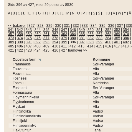
Side 396 av 427, viser 20 poster av 8530
A
|
B
|
C
|
D
|
E
|
F
|
G
|
H
|
I
|
J
|
K
|
L
|
M
|
N
|
O
|
P
|
R
|
S
|
Š
|
T
|
U
|
V
|
W
|
Y
|
Ä
<< bakover
|
327
|
328
|
329
|
330
|
331
|
332
|
333
|
334
|
335
|
336
|
337
|
338
341
|
342
|
343
|
344
|
345
|
346
|
347
|
348
|
349
|
350
|
351
|
352
|
353
|
354
|
357
|
358
|
359
|
360
|
361
|
362
|
363
|
364
|
365
|
366
|
367
|
368
|
369
|
370
|
373
|
374
|
375
|
376
|
377
|
378
|
379
|
380
|
381
|
382
|
383
|
384
|
385
|
386
|
389
|
390
|
391
|
392
|
393
|
394
|
395
|
396
|
397
|
398
|
399
|
400
|
401
|
402
|
405
|
406
|
407
|
408
|
409
|
410
|
411
|
412
|
413
|
414
|
415
|
416
|
417
|
418
|
421
|
422
|
423
|
424
|
425
|
426
|
427
framover >>
Oppslagsform
Kommune
Framnäässi
Sør-Varanger
Fouvinmaa
Alta
Fouvinmaa
Alta
Fosneesi
Sør-Varanger
Fosmuui
Nordreisa
Fosheimi
Sør-Varanger
Formasaura
Alta
Flöymanninkeila
Sør-Varanger
Flyykarinmaa
Alta
Flyykari
Alta
Flinttinokka
Vadsø
Flinttinokanalusta
Vadsø
Flinttijoki
Vadsø
Flinttijoenniityt
Vadsø
Flakutunturi
Tana