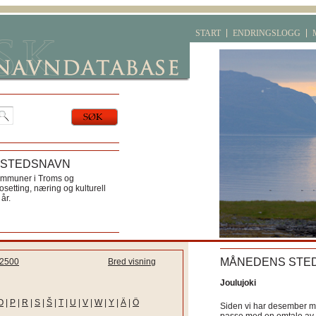
START
ENDRINGSLOGG
 STEDSNAVN
ommuner i Troms og
etting, næring og kulturell
år.
MÅNEDENS STE
2500
Bred visning
Joulujoki
O
|
P
|
R
|
S
|
Š
|
T
|
U
|
V
|
W
|
Y
|
Ä
|
Ö
Siden vi har desember må