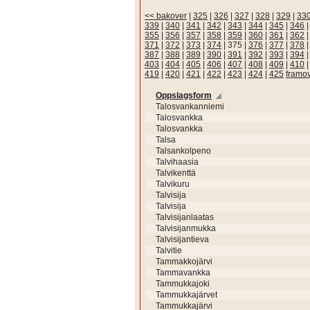
<< bakover
|
325
|
326
|
327
|
328
|
329
|
33
339
|
340
|
341
|
342
|
343
|
344
|
345
|
346
355
|
356
|
357
|
358
|
359
|
360
|
361
|
362
371
|
372
|
373
|
374
|
375
|
376
|
377
|
378
387
|
388
|
389
|
390
|
391
|
392
|
393
|
394
403
|
404
|
405
|
406
|
407
|
408
|
409
|
410
419
|
420
|
421
|
422
|
423
|
424
|
425
framo
Oppslagsform
Talosvankanniemi
Talosvankka
Talosvankka
Talsa
Talsankolpeno
Talvihaasia
Talvikenttä
Talvikuru
Talvisija
Talvisija
Talvisijanlaatas
Talvisijanmukka
Talvisijantieva
Talvitie
Tammakkojärvi
Tammavankka
Tammukkajoki
Tammukkajärvet
Tammukkajärvi