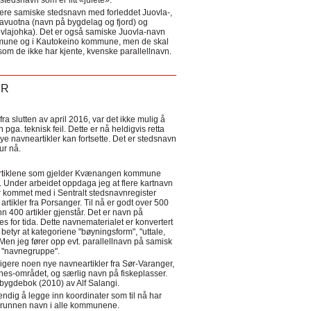
tedsnavn som er litt «julete».
ere samiske stedsnavn med forleddet Juovla-,
lavuotna (navn på bygdelag og fjord) og
ovlajohka). Det er også samiske Juovla-navn
mmune og i Kautokeino kommune, men de skal
som de ikke har kjente, kvenske parallellnavn.
ER
a slutten av april 2016, var det ikke mulig å
 pga. teknisk feil. Dette er nå heldigvis retta
nye navneartikler kan fortsette. Det er stedsnavn
 tur nå.
eartiklene som gjelder Kvænangen kommune
ler. Under arbeidet oppdaga jeg at flere kartnavn
 kommet med i Sentralt stedsnavnregister
artikler fra Porsanger. Til nå er godt over 500
nn 400 artikler gjenstår. Det er navn på
s for tida. Dette navnematerialet er konvertert
betyr at kategoriene "bøyningsform", "uttale,
Men jeg fører opp evt. parallellnavn på samisk
et "navnegruppe".
igere noen nye navneartikler fra Sør-Varanger,
s-området, og særlig navn på fiskeplasser.
i bygdebok (2010) av Alf Salangi.
ndig å legge inn koordinater som til nå har
i grunnen navn i alle kommunene.