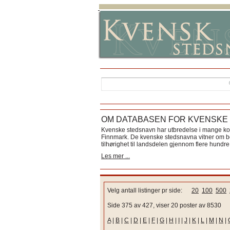
OM DATABASEN FOR KVENSKE
Kvenske stedsnavn har utbredelse i mange k
Finnmark. De kvenske stedsnavna vitner om bos
tilhørighet til landsdelen gjennom flere hundre 
Les mer ...
Velg antall listinger pr side:
20
100
500
Side 375 av 427, viser 20 poster av 8530
A
|
B
|
C
|
D
|
E
|
F
|
G
|
H
|
I
|
J
|
K
|
L
|
M
|
N
|