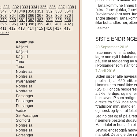
passe med en omtale av s
I Tana kommune finnes fl
0
|
331
|
332
|
333
|
334
|
335
|
336
|
337
|
338
|
f.eks. Juovlajohka, Juov
|
347
|
348
|
349
|
350
|
351
|
352
|
353
|
354
|
Juovlarovvi (bru over Ju
|
363
|
364
|
365
|
366
|
367
|
368
|
369
|
370
|
andre steder i Tana ko
|
379
|
380
|
381
|
382
|
383
|
384
|
385
|
386
|
ikke behandles her, etter
|
395
|
396
|
397
|
398
|
399
|
400
|
401
|
402
|
Les mer ...
|
411
|
412
|
413
|
414
|
415
|
416
|
417
|
418
|
ver >>
SISTE ENDRING
Kommune
Kåfjord
20 September 2016
Kåfjord
I nærmere fem måneder, fr
Kåfjord
lagre noe nytt i databasen
på, slik at redigering av 
Tana
i Porsanger som står for
Tana
7 April 2016
Nordreisa
Nordreisa
Siden sist er alle navn
publisert, i alt 650 artik
Kvænangen
i kommunen ennå ikke er
Nordreisa
(SSR). For tida redigeres 
Nordreisa
artikler ferdige, og mer e
Porsanger
bokstaven
P
som redigere
Porsanger
direkte fra SSR, noe som 
Porsanger
"tradisjon" mm. mangler. 
Vadsø
og norsk og fyller ut felt
Sør-Varanger
Jeg holder også på å red
Storfjord
nærmere bestemt Bugøyne
Materialet er henta fra e
Nordreisa
Nordreisa
Jevnlig er det også nødve
manglet. Dette gjelder 
Porsanger