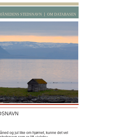
MÅNEDENS STEDSNAVN
OM DATABASEN
DSNAVN
ned og jul like om hjørnet, kunne det vel