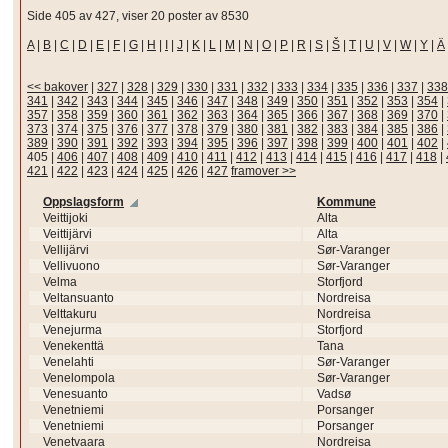
Side 405 av 427, viser 20 poster av 8530
A
|
B
|
C
|
D
|
E
|
F
|
G
|
H
|
I
|
J
|
K
|
L
|
M
|
N
|
O
|
P
|
R
|
S
|
Š
|
T
|
U
|
V
|
W
|
Y
|
Ä
<< bakover
|
327
|
328
|
329
|
330
|
331
|
332
|
333
|
334
|
335
|
336
|
337
|
338
341
|
342
|
343
|
344
|
345
|
346
|
347
|
348
|
349
|
350
|
351
|
352
|
353
|
354
|
357
|
358
|
359
|
360
|
361
|
362
|
363
|
364
|
365
|
366
|
367
|
368
|
369
|
370
|
373
|
374
|
375
|
376
|
377
|
378
|
379
|
380
|
381
|
382
|
383
|
384
|
385
|
386
|
389
|
390
|
391
|
392
|
393
|
394
|
395
|
396
|
397
|
398
|
399
|
400
|
401
|
402
|
405
|
406
|
407
|
408
|
409
|
410
|
411
|
412
|
413
|
414
|
415
|
416
|
417
|
418
|
421
|
422
|
423
|
424
|
425
|
426
|
427
framover >>
Oppslagsform
Kommune
Veittijoki
Alta
Veittijärvi
Alta
Vellijärvi
Sør-Varanger
Vellivuono
Sør-Varanger
Velma
Storfjord
Veltansuanto
Nordreisa
Velttakuru
Nordreisa
Venejurma
Storfjord
Venekenttä
Tana
Venelahti
Sør-Varanger
Venelompola
Sør-Varanger
Venesuanto
Vadsø
Venetniemi
Porsanger
Venetniemi
Porsanger
Venetvaara
Nordreisa