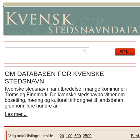
OM DATABASEN FOR KVENSKE
STEDSNAVN
Kvenske stedsnavn har utbredelse i mange kommuner i
Troms og Finnmark. De kvenske stedsnavna vitner om
bosetting, næring og kulturell tilhørighet til landsdelen
gjennom flere hundre år.
Les mer ...
Velg antall listinger pr side:
20
100
500
2500
Bred 