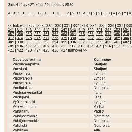
Side 414 av 427, viser 20 poster av 8530
A
|
B
|
C
|
D
|
E
|
F
|
G
|
H
|
I
|
J
|
K
|
L
|
M
|
N
|
O
|
P
|
R
|
S
|
Š
|
T
|
U
|
V
|
W
|
Y
|
Ä
<< bakover
|
327
|
328
|
329
|
330
|
331
|
332
|
333
|
334
|
335
|
336
|
337
|
338
341
|
342
|
343
|
344
|
345
|
346
|
347
|
348
|
349
|
350
|
351
|
352
|
353
|
354
|
357
|
358
|
359
|
360
|
361
|
362
|
363
|
364
|
365
|
366
|
367
|
368
|
369
|
370
|
373
|
374
|
375
|
376
|
377
|
378
|
379
|
380
|
381
|
382
|
383
|
384
|
385
|
386
|
389
|
390
|
391
|
392
|
393
|
394
|
395
|
396
|
397
|
398
|
399
|
400
|
401
|
402
|
405
|
406
|
407
|
408
|
409
|
410
|
411
|
412
|
413
|
414
|
415
|
416
|
417
|
418
|
421
|
422
|
423
|
424
|
425
|
426
|
427
framover >>
Oppslagsform
Kommune
Vuoslahenpahta
Storfjord
Vuoslahti
Storfjord
Vuosvaara
Lyngen
Vuosvankka
Lyngen
Vuosvankka
Lyngen
Vuottutakka
Nordreisa
Vuotujärvenjänkät
Tana
Vuotujärvi
Tana
Vyölinenkoski
Lyngen
Vyörykänniemi
Vadsø
Vähäharju
Vadsø
Vähäjoenvaara
Nordreisa
Vähäjoenvankka
Nordreisa
Vähäjoki
Nordreisa
Vähäniva
Alta