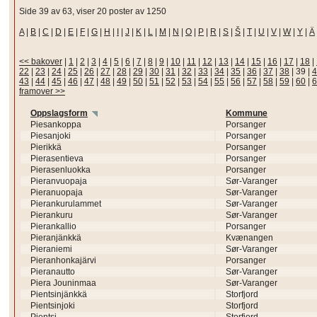
Side 39 av 63, viser 20 poster av 1250
A
|
B
|
C
|
D
|
E
|
F
|
G
|
H
|
I
|
J
|
K
|
L
|
M
|
N
|
O
|
P
|
R
|
S
|
Š
|
T
|
U
|
V
|
W
|
Y
|
Ä
<< bakover
|
1
|
2
|
3
|
4
|
5
|
6
|
7
|
8
|
9
|
10
|
11
|
12
|
13
|
14
|
15
|
16
|
17
|
18
|
22
|
23
|
24
|
25
|
26
|
27
|
28
|
29
|
30
|
31
|
32
|
33
|
34
|
35
|
36
|
37
|
38
|
39
|
4
43
|
44
|
45
|
46
|
47
|
48
|
49
|
50
|
51
|
52
|
53
|
54
|
55
|
56
|
57
|
58
|
59
|
60
|
6
framover >>
Oppslagsform
Kommune
Piesankoppa
Porsanger
Piesanjoki
Porsanger
Pierikkä
Porsanger
Pierasentieva
Porsanger
Pierasenluokka
Porsanger
Pieranvuopaja
Sør-Varanger
Pieranuopaja
Sør-Varanger
Pierankurulammet
Sør-Varanger
Pierankuru
Sør-Varanger
Pierankallio
Porsanger
Pieranjänkkä
Kvænangen
Pieraniemi
Sør-Varanger
Pieranhonkajärvi
Porsanger
Pieranautto
Sør-Varanger
Piera Jouninmaa
Sør-Varanger
Pientsinjänkkä
Storfjord
Pientsinjoki
Storfjord