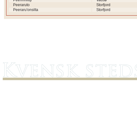
Peerinniitty
Vadsø
Peeraruto
Storfjord
Peeraru'onsilta
Storfjord