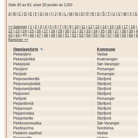
Side 45 av 63, viser 20 poster av 1250
A
|
B
|
C
|
D
|
E
|
F
|
G
|
H
|
I
|
J
|
K
|
L
|
M
|
N
|
O
|
P
|
R
|
S
|
Š
|
T
|
U
|
V
|
W
|
Y
|
Ä
<< bakover
|
1
|
2
|
3
|
4
|
5
|
6
|
7
|
8
|
9
|
10
|
11
|
12
|
13
|
14
|
15
|
16
|
17
|
18
|
22
|
23
|
24
|
25
|
26
|
27
|
28
|
29
|
30
|
31
|
32
|
33
|
34
|
35
|
36
|
37
|
38
|
39
|
4
43
|
44
|
45
|
46
|
47
|
48
|
49
|
50
|
51
|
52
|
53
|
54
|
55
|
56
|
57
|
58
|
59
|
60
|
6
framover >>
Oppslagsform
Kommune
Pekanjärvi
Vadsø
Pekanjänkkä
Kvænangen
Pekanjoki
Sør-Varanger
Peisjärvi
Porsanger
Peisjoki
Porsanger
Peiposenkenttä
Storfjord
Peiposenjänkkä
Storfjord
Peiposenjänkkä
Storfjord
Peiponen
Storfjord
Peilijoki
Porsanger
Peijantörmä
Storfjord
Peijansaari
Storfjord
Peijannokka
Storfjord
Peijanlantto
Storfjord
Pehkosenmukka
Sør-Varanger
Peetinjorma
Nordreisa
Peeterin sapilhat
Vadsø