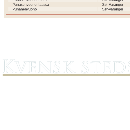
Punasenvuononniemi
Sør-Varanger
Punasenvuononlaassa
Sør-Varanger
Punanenvuono
Sør-Varanger