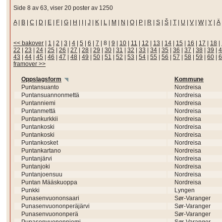
Side 8 av 63, viser 20 poster av 1250
A
|
B
|
C
|
D
|
E
|
F
|
G
|
H
|
I
|
J
|
K
|
L
|
M
|
N
|
O
|
P
|
R
|
S
|
Š
|
T
|
U
|
V
|
W
|
Y
|
Ä
<< bakover
|
1
|
2
|
3
|
4
|
5
|
6
|
7
|
8
|
9
|
10
|
11
|
12
|
13
|
14
|
15
|
16
|
17
|
18
|
22
|
23
|
24
|
25
|
26
|
27
|
28
|
29
|
30
|
31
|
32
|
33
|
34
|
35
|
36
|
37
|
38
|
39
|
4
43
|
44
|
45
|
46
|
47
|
48
|
49
|
50
|
51
|
52
|
53
|
54
|
55
|
56
|
57
|
58
|
59
|
60
|
6
framover >>
Oppslagsform
Kommune
Puntansuanto
Nordreisa
Puntansuannonmettä
Nordreisa
Puntanniemi
Nordreisa
Puntanmettä
Nordreisa
Puntankurkkii
Nordreisa
Puntankoski
Nordreisa
Puntankoski
Nordreisa
Puntankosket
Nordreisa
Puntankartano
Nordreisa
Puntanjärvi
Nordreisa
Puntanjoki
Nordreisa
Puntanjoensuu
Nordreisa
Puntan Määskuoppa
Nordreisa
Punkki
Lyngen
Punasenvuononsaari
Sør-Varanger
Punasenvuononperäjärvi
Sør-Varanger
Punasenvuononperä
Sør-Varanger