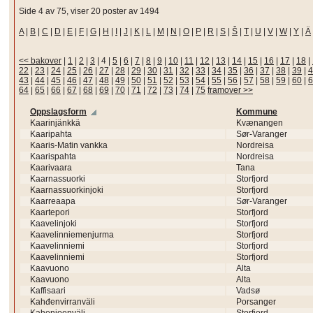
Side 4 av 75, viser 20 poster av 1494
A
|
B
|
C
|
D
|
E
|
F
|
G
|
H
|
I
|
J
|
K
|
L
|
M
|
N
|
O
|
P
|
R
|
S
|
Š
|
T
|
U
|
V
|
W
|
Y
|
Ä
<< bakover
|
1
|
2
|
3
|
4
|
5
|
6
|
7
|
8
|
9
|
10
|
11
|
12
|
13
|
14
|
15
|
16
|
17
|
18
|
22
|
23
|
24
|
25
|
26
|
27
|
28
|
29
|
30
|
31
|
32
|
33
|
34
|
35
|
36
|
37
|
38
|
39
|
4
43
|
44
|
45
|
46
|
47
|
48
|
49
|
50
|
51
|
52
|
53
|
54
|
55
|
56
|
57
|
58
|
59
|
60
|
6
64
|
65
|
66
|
67
|
68
|
69
|
70
|
71
|
72
|
73
|
74
|
75
framover >>
Oppslagsform
Kommune
Kaarinjänkkä
Kvænangen
Kaaripahta
Sør-Varanger
Kaaris-Matin vankka
Nordreisa
Kaarispahta
Nordreisa
Kaarivaara
Tana
Kaarnassuorki
Storfjord
Kaarnassuorkinjoki
Storfjord
Kaarreaapa
Sør-Varanger
Kaartepori
Storfjord
Kaavelinjoki
Storfjord
Kaavelinniemenjurma
Storfjord
Kaavelinniemi
Storfjord
Kaavelinniemi
Storfjord
Kaavuono
Alta
Kaavuono
Alta
Kaffisaari
Vadsø
Kahđenvirranväli
Porsanger