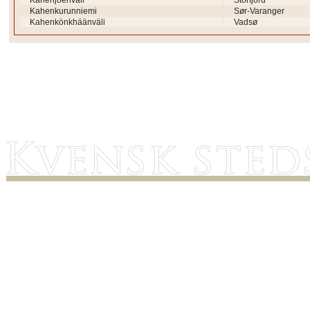
Kahenjoenväli
Storfjord
Kahenkurunniemi
Sør-Varanger
Kahenkönkhäänväli
Vadsø