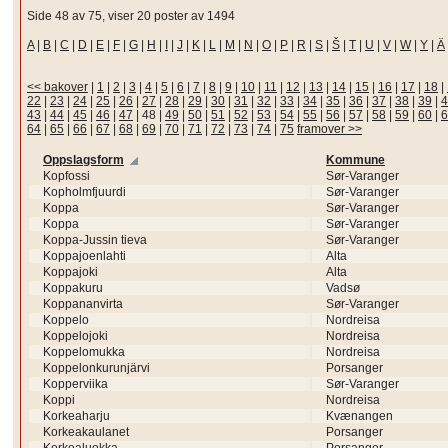
Side 48 av 75, viser 20 poster av 1494
A
|
B
|
C
|
D
|
E
|
F
|
G
|
H
|
I
|
J
|
K
|
L
|
M
|
N
|
O
|
P
|
R
|
S
|
Š
|
T
|
U
|
V
|
W
|
Y
|
Ä
<< bakover
|
1
|
2
|
3
|
4
|
5
|
6
|
7
|
8
|
9
|
10
|
11
|
12
|
13
|
14
|
15
|
16
|
17
|
18
|
22
|
23
|
24
|
25
|
26
|
27
|
28
|
29
|
30
|
31
|
32
|
33
|
34
|
35
|
36
|
37
|
38
|
39
|
4
43
|
44
|
45
|
46
|
47
|
48
|
49
|
50
|
51
|
52
|
53
|
54
|
55
|
56
|
57
|
58
|
59
|
60
|
6
64
|
65
|
66
|
67
|
68
|
69
|
70
|
71
|
72
|
73
|
74
|
75
framover >>
Oppslagsform
Kommune
Kopfossi
Sør-Varanger
Kopholmfjuurdi
Sør-Varanger
Koppa
Sør-Varanger
Koppa
Sør-Varanger
Koppa-Jussin tieva
Sør-Varanger
Koppajoenlahti
Alta
Koppajoki
Alta
Koppakuru
Vadsø
Koppananvirta
Sør-Varanger
Koppelo
Nordreisa
Koppelojoki
Nordreisa
Koppelomukka
Nordreisa
Koppelonkurunjärvi
Porsanger
Kopperviika
Sør-Varanger
Koppi
Nordreisa
Korkeaharju
Kvænangen
Korkeakaulanet
Porsanger