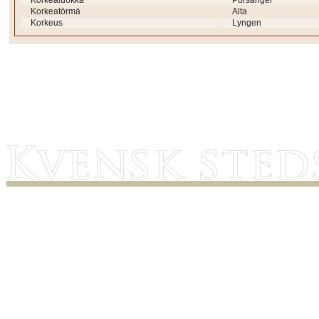
Korkealuokka
Porsanger
Korkeatörmä
Alta
Korkeus
Lyngen