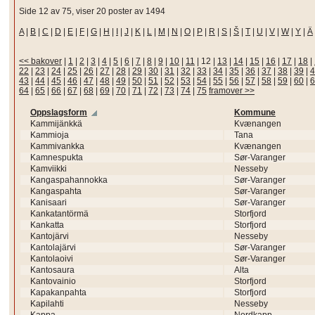
Side 12 av 75, viser 20 poster av 1494
A
|
B
|
C
|
D
|
E
|
F
|
G
|
H
|
I
|
J
|
K
|
L
|
M
|
N
|
O
|
P
|
R
|
S
|
Š
|
T
|
U
|
V
|
W
|
Y
|
Ä
<< bakover
|
1
|
2
|
3
|
4
|
5
|
6
|
7
|
8
|
9
|
10
|
11
|
12
|
13
|
14
|
15
|
16
|
17
|
18
|
22
|
23
|
24
|
25
|
26
|
27
|
28
|
29
|
30
|
31
|
32
|
33
|
34
|
35
|
36
|
37
|
38
|
39
|
4
43
|
44
|
45
|
46
|
47
|
48
|
49
|
50
|
51
|
52
|
53
|
54
|
55
|
56
|
57
|
58
|
59
|
60
|
6
64
|
65
|
66
|
67
|
68
|
69
|
70
|
71
|
72
|
73
|
74
|
75
framover >>
Oppslagsform
Kommune
Kammijänkkä
Kvænangen
Kammioja
Tana
Kammivankka
Kvænangen
Kamnespukta
Sør-Varanger
Kamviikki
Nesseby
Kangaspahannokka
Sør-Varanger
Kangaspahta
Sør-Varanger
Kanisaari
Sør-Varanger
Kankatantörmä
Storfjord
Kankatta
Storfjord
Kantojärvi
Nesseby
Kantolajärvi
Sør-Varanger
Kantolaoivi
Sør-Varanger
Kantosaura
Alta
Kantovainio
Storfjord
Kapakanpahta
Storfjord
Kapilahti
Nesseby