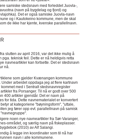
tedsnavn som er litt «julete».
ere samiske stedsnavn med forleddet Juovla-,
lavuotna (navn på bygdelag og fjord) og
ovlajohka). Det er også samiske Juovla-navn
mmune og i Kautokeino kommune, men de skal
som de ikke har kjente, kvenske parallellnavn.
ER
a slutten av april 2016, var det ikke mulig å
 pga. teknisk feil. Dette er nå heldigvis retta
nye navneartikler kan fortsette. Det er stedsnavn
 tur nå.
eartiklene som gjelder Kvænangen kommune
ler. Under arbeidet oppdaga jeg at flere kartnavn
 kommet med i Sentralt stedsnavnregister
artikler fra Porsanger. Til nå er godt over 500
nn 400 artikler gjenstår. Det er navn på
s for tida. Dette navnematerialet er konvertert
betyr at kategoriene "bøyningsform", "uttale,
Men jeg fører opp evt. parallellnavn på samisk
et "navnegruppe".
igere noen nye navneartikler fra Sør-Varanger,
s-området, og særlig navn på fiskeplasser.
i bygdebok (2010) av Alf Salangi.
ndig å legge inn koordinater som til nå har
i grunnen navn i alle kommunene.