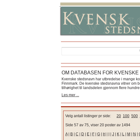
OM DATABASEN FOR KVENSKE
Kvenske stedsnavn har utbredelse i mange k
Finnmark. De kvenske stedsnavna vitner om bos
tilhørighet til landsdelen gjennom flere hundre 
Les mer ...
Velg antall listinger pr side:
20
100
500
Side 57 av 75, viser 20 poster av 1494
A
|
B
|
C
|
D
|
E
|
F
|
G
|
H
|
I
|
J
|
K
|
L
|
M
|
N
|