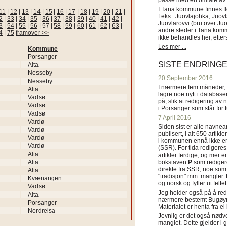
passe med en omtale av s
I Tana kommune finnes fl
11
|
12
|
13
|
14
|
15
|
16
|
17
|
18
|
19
|
20
|
21
|
f.eks. Juovlajohka, Juov
2
|
33
|
34
|
35
|
36
|
37
|
38
|
39
|
40
|
41
|
42
|
Juovlarovvi (bru over Ju
3
|
54
|
55
|
56
|
57
|
58
|
59
|
60
|
61
|
62
|
63
|
andre steder i Tana ko
4
|
75
framover >>
ikke behandles her, etter
Les mer ...
Kommune
Porsanger
SISTE ENDRING
Alta
Nesseby
20 September 2016
Nesseby
I nærmere fem måneder, fr
Alta
lagre noe nytt i databasen
Vadsø
på, slik at redigering av 
Vadsø
i Porsanger som står for
Vadsø
7 April 2016
Vardø
Siden sist er alle navn
Vardø
publisert, i alt 650 artik
Vardø
i kommunen ennå ikke er
Vardø
(SSR). For tida redigeres 
Alta
artikler ferdige, og mer e
Alta
bokstaven
P
som redigere
direkte fra SSR, noe som 
Alta
"tradisjon" mm. mangler. 
Kvænangen
og norsk og fyller ut felt
Vadsø
Jeg holder også på å red
Alta
nærmere bestemt Bugøyne
Porsanger
Materialet er henta fra e
Nordreisa
Jevnlig er det også nødve
manglet. Dette gjelder 