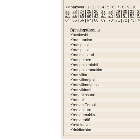
<< bakover
|
1
|
2
|
3
|
4
|
5
|
6
|
7
|
8
|
9
|
10
|
22
|
23
|
24
|
25
|
26
|
27
|
28
|
29
|
30
|
31
|
3
43
|
44
|
45
|
46
|
47
|
48
|
49
|
50
|
51
|
52
|
5
64
|
65
|
66
|
67
|
68
|
69
|
70
|
71
|
72
|
73
|
7
Oppslagsform
Kovakoski
Kraananniva
Kraaspakki
Kraaspakki
Kramminsaari
Kramppinen
Kramppisenlahti
Kramppisenmukka
Kramviika
Kramviikanjoki
Kramviikanlaassat
Kramviktaali
Kranaatinsaari
Kranaatti
Kreetan Eerikki
Kreetankuru
Kreetanmukka
Kreetanpää
Kreta luova
Krinkiluokka