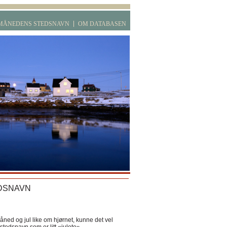
MÅNEDENS STEDSNAVN
OM DATABASEN
DSNAVN
ned og jul like om hjørnet, kunne det vel