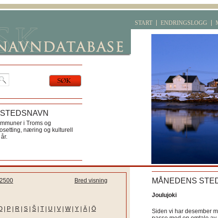
START
ENDRINGSLOGG
 STEDSNAVN
ommuner i Troms og
etting, næring og kulturell
år.
MÅNEDENS STE
2500
Bred visning
Joulujoki
O
|
P
|
R
|
S
|
Š
|
T
|
U
|
V
|
W
|
Y
|
Ä
|
Ö
Siden vi har desember må