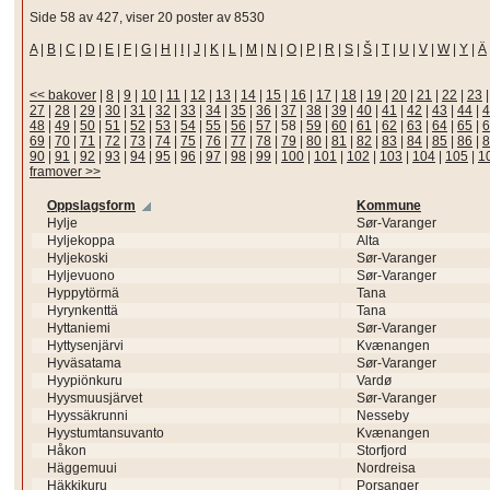
Side 58 av 427, viser 20 poster av 8530
A
|
B
|
C
|
D
|
E
|
F
|
G
|
H
|
I
|
J
|
K
|
L
|
M
|
N
|
O
|
P
|
R
|
S
|
Š
|
T
|
U
|
V
|
W
|
Y
|
Ä
<< bakover
|
8
|
9
|
10
|
11
|
12
|
13
|
14
|
15
|
16
|
17
|
18
|
19
|
20
|
21
|
22
|
23
27
|
28
|
29
|
30
|
31
|
32
|
33
|
34
|
35
|
36
|
37
|
38
|
39
|
40
|
41
|
42
|
43
|
44
|
4
48
|
49
|
50
|
51
|
52
|
53
|
54
|
55
|
56
|
57
|
58
|
59
|
60
|
61
|
62
|
63
|
64
|
65
|
6
69
|
70
|
71
|
72
|
73
|
74
|
75
|
76
|
77
|
78
|
79
|
80
|
81
|
82
|
83
|
84
|
85
|
86
|
8
90
|
91
|
92
|
93
|
94
|
95
|
96
|
97
|
98
|
99
|
100
|
101
|
102
|
103
|
104
|
105
|
1
framover >>
Oppslagsform
Kommune
Hylje
Sør-Varanger
Hyljekoppa
Alta
Hyljekoski
Sør-Varanger
Hyljevuono
Sør-Varanger
Hyppytörmä
Tana
Hyrynkenttä
Tana
Hyttaniemi
Sør-Varanger
Hyttysenjärvi
Kvænangen
Hyväsatama
Sør-Varanger
Hyypiönkuru
Vardø
Hyysmuusjärvet
Sør-Varanger
Hyyssäkrunni
Nesseby
Hyystumtansuvanto
Kvænangen
Håkon
Storfjord
Häggemuui
Nordreisa
Häkkikuru
Porsanger