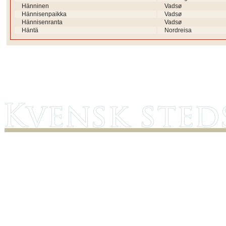
Hänninen
Vadsø
Hännisenpaikka
Vadsø
Hännisenranta
Vadsø
Häntä
Nordreisa