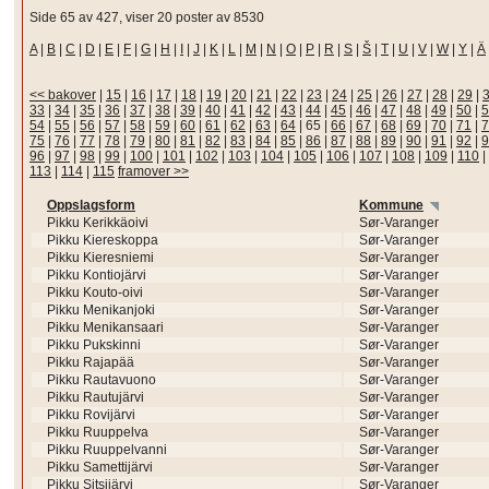
Side 65 av 427, viser 20 poster av 8530
A
|
B
|
C
|
D
|
E
|
F
|
G
|
H
|
I
|
J
|
K
|
L
|
M
|
N
|
O
|
P
|
R
|
S
|
Š
|
T
|
U
|
V
|
W
|
Y
|
Ä
<< bakover
|
15
|
16
|
17
|
18
|
19
|
20
|
21
|
22
|
23
|
24
|
25
|
26
|
27
|
28
|
29
|
33
|
34
|
35
|
36
|
37
|
38
|
39
|
40
|
41
|
42
|
43
|
44
|
45
|
46
|
47
|
48
|
49
|
50
|
5
54
|
55
|
56
|
57
|
58
|
59
|
60
|
61
|
62
|
63
|
64
|
65
|
66
|
67
|
68
|
69
|
70
|
71
|
7
75
|
76
|
77
|
78
|
79
|
80
|
81
|
82
|
83
|
84
|
85
|
86
|
87
|
88
|
89
|
90
|
91
|
92
|
9
96
|
97
|
98
|
99
|
100
|
101
|
102
|
103
|
104
|
105
|
106
|
107
|
108
|
109
|
110
|
113
|
114
|
115
framover >>
Oppslagsform
Kommune
Pikku Kerikkäoivi
Sør-Varanger
Pikku Kiereskoppa
Sør-Varanger
Pikku Kieresniemi
Sør-Varanger
Pikku Kontiojärvi
Sør-Varanger
Pikku Kouto-oivi
Sør-Varanger
Pikku Menikanjoki
Sør-Varanger
Pikku Menikansaari
Sør-Varanger
Pikku Pukskinni
Sør-Varanger
Pikku Rajapää
Sør-Varanger
Pikku Rautavuono
Sør-Varanger
Pikku Rautujärvi
Sør-Varanger
Pikku Rovijärvi
Sør-Varanger
Pikku Ruuppelva
Sør-Varanger
Pikku Ruuppelvanni
Sør-Varanger
Pikku Samettijärvi
Sør-Varanger
Pikku Sitsijärvi
Sør-Varanger