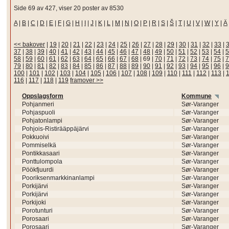
Side 69 av 427, viser 20 poster av 8530
A
|
B
|
C
|
D
|
E
|
F
|
G
|
H
|
I
|
J
|
K
|
L
|
M
|
N
|
O
|
P
|
R
|
S
|
Š
|
T
|
U
|
V
|
W
|
Y
|
Ä
<< bakover
|
19
|
20
|
21
|
22
|
23
|
24
|
25
|
26
|
27
|
28
|
29
|
30
|
31
|
32
|
33
|
37
|
38
|
39
|
40
|
41
|
42
|
43
|
44
|
45
|
46
|
47
|
48
|
49
|
50
|
51
|
52
|
53
|
54
|
5
58
|
59
|
60
|
61
|
62
|
63
|
64
|
65
|
66
|
67
|
68
|
69
|
70
|
71
|
72
|
73
|
74
|
75
|
7
79
|
80
|
81
|
82
|
83
|
84
|
85
|
86
|
87
|
88
|
89
|
90
|
91
|
92
|
93
|
94
|
95
|
96
|
9
100
|
101
|
102
|
103
|
104
|
105
|
106
|
107
|
108
|
109
|
110
|
111
|
112
|
113
|
116
|
117
|
118
|
119
framover >>
Oppslagsform
Kommune
Pohjanmeri
Sør-Varanger
Pohjaspuoli
Sør-Varanger
Pohjatonlampi
Sør-Varanger
Pohjois-Ristirääppäjärvi
Sør-Varanger
Pokkuoivi
Sør-Varanger
Pommiselkä
Sør-Varanger
Pontikkasaari
Sør-Varanger
Ponttulompola
Sør-Varanger
Pöökfjuurdi
Sør-Varanger
Pooriksenmarkkinanlampi
Sør-Varanger
Porkijärvi
Sør-Varanger
Porkijärvi
Sør-Varanger
Porkijoki
Sør-Varanger
Porotunturi
Sør-Varanger
Porosaari
Sør-Varanger
Porosaari
Sør-Varanger