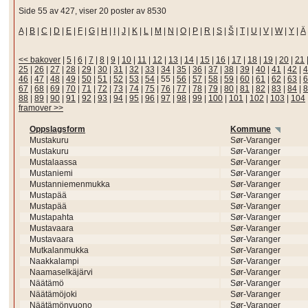
Side 55 av 427, viser 20 poster av 8530
A
|
B
|
C
|
D
|
E
|
F
|
G
|
H
|
I
|
J
|
K
|
L
|
M
|
N
|
O
|
P
|
R
|
S
|
Š
|
T
|
U
|
V
|
W
|
Y
|
Ä
<< bakover
|
5
|
6
|
7
|
8
|
9
|
10
|
11
|
12
|
13
|
14
|
15
|
16
|
17
|
18
|
19
|
20
|
21
25
|
26
|
27
|
28
|
29
|
30
|
31
|
32
|
33
|
34
|
35
|
36
|
37
|
38
|
39
|
40
|
41
|
42
|
4
46
|
47
|
48
|
49
|
50
|
51
|
52
|
53
|
54
|
55
|
56
|
57
|
58
|
59
|
60
|
61
|
62
|
63
|
6
67
|
68
|
69
|
70
|
71
|
72
|
73
|
74
|
75
|
76
|
77
|
78
|
79
|
80
|
81
|
82
|
83
|
84
|
8
88
|
89
|
90
|
91
|
92
|
93
|
94
|
95
|
96
|
97
|
98
|
99
|
100
|
101
|
102
|
103
|
104
framover >>
Oppslagsform
Kommune
Mustakuru
Sør-Varanger
Mustakuru
Sør-Varanger
Mustalaassa
Sør-Varanger
Mustaniemi
Sør-Varanger
Mustanniemenmukka
Sør-Varanger
Mustapää
Sør-Varanger
Mustapää
Sør-Varanger
Mustapahta
Sør-Varanger
Mustavaara
Sør-Varanger
Mustavaara
Sør-Varanger
Mutkalanmukka
Sør-Varanger
Naakkalampi
Sør-Varanger
Naamaselkäjärvi
Sør-Varanger
Näätämö
Sør-Varanger
Näätämöjoki
Sør-Varanger
Näätämönvuono
Sør-Varanger