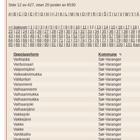
Side 12 av 427, viser 20 poster av 8530
A
|
B
|
C
|
D
|
E
|
F
|
G
|
H
|
I
|
J
|
K
|
L
|
M
|
N
|
O
|
P
|
R
|
S
|
Š
|
T
|
U
|
V
|
W
|
Y
|
Ä
<< bakover
|
1
|
2
|
3
|
4
|
5
|
6
|
7
|
8
|
9
|
10
|
11
|
12
|
13
|
14
|
15
|
16
|
17
|
18
|
22
|
23
|
24
|
25
|
26
|
27
|
28
|
29
|
30
|
31
|
32
|
33
|
34
|
35
|
36
|
37
|
38
|
39
|
4
43
|
44
|
45
|
46
|
47
|
48
|
49
|
50
|
51
|
52
|
53
|
54
|
55
|
56
|
57
|
58
|
59
|
60
|
6
64
|
65
|
66
|
67
|
68
|
69
|
70
|
71
|
72
|
73
|
74
|
75
|
76
|
77
|
78
|
79
|
80
|
81
|
8
85
|
86
|
87
|
88
|
89
|
90
|
91
|
92
|
93
|
94
|
95
|
96
|
97
|
98
|
99
|
100
|
101
fra
Oppslagsform
Kommune
Vartiopää
Sør-Varanger
Vantussaari
Sør-Varanger
Valporinjärvi
Sør-Varanger
Valkeakivimukka
Sør-Varanger
Välitunturi
Sør-Varanger
Valasniemi
Sør-Varanger
Valhaanniemi
Sør-Varanger
Valhaanmukka
Sør-Varanger
Valhaanmukka
Sør-Varanger
Valhaanjoki
Sør-Varanger
Valhaanjärvi
Sør-Varanger
Vakkejoki
Sør-Varanger
Vakkejärvi
Sør-Varanger
Vakke
Sør-Varanger
Vakke
Sør-Varanger
Vahtikallio
Sør-Varanger
Vaakajoki
Sør-Varanger