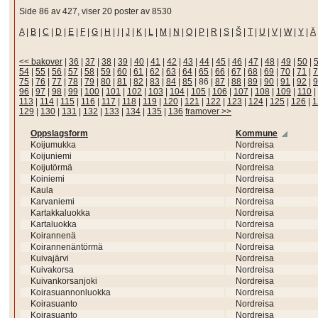
Side 86 av 427, viser 20 poster av 8530
A
|
B
|
C
|
D
|
E
|
F
|
G
|
H
|
I
|
J
|
K
|
L
|
M
|
N
|
O
|
P
|
R
|
S
|
Š
|
T
|
U
|
V
|
W
|
Y
|
Ä
<< bakover
|
36
|
37
|
38
|
39
|
40
|
41
|
42
|
43
|
44
|
45
|
46
|
47
|
48
|
49
|
50
|
54
|
55
|
56
|
57
|
58
|
59
|
60
|
61
|
62
|
63
|
64
|
65
|
66
|
67
|
68
|
69
|
70
|
71
|
7
75
|
76
|
77
|
78
|
79
|
80
|
81
|
82
|
83
|
84
|
85
|
86
|
87
|
88
|
89
|
90
|
91
|
92
|
9
96
|
97
|
98
|
99
|
100
|
101
|
102
|
103
|
104
|
105
|
106
|
107
|
108
|
109
|
110
|
113
|
114
|
115
|
116
|
117
|
118
|
119
|
120
|
121
|
122
|
123
|
124
|
125
|
126
|
1
129
|
130
|
131
|
132
|
133
|
134
|
135
|
136
framover >>
Oppslagsform
Kommune
Koijumukka
Nordreisa
Koijuniemi
Nordreisa
Koijutörmä
Nordreisa
Koiniemi
Nordreisa
Kaula
Nordreisa
Karvaniemi
Nordreisa
Kartakkaluokka
Nordreisa
Kartaluokka
Nordreisa
Koirannenä
Nordreisa
Koirannenäntörmä
Nordreisa
Kuivajärvi
Nordreisa
Kuivakorsa
Nordreisa
Kuivankorsanjoki
Nordreisa
Koirasuannonluokka
Nordreisa
Koirasuanto
Nordreisa
Koirasuanto
Nordreisa