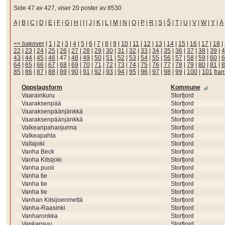
Side 47 av 427, viser 20 poster av 8530
A
|
B
|
C
|
D
|
E
|
F
|
G
|
H
|
I
|
J
|
K
|
L
|
M
|
N
|
O
|
P
|
R
|
S
|
Š
|
T
|
U
|
V
|
W
|
Y
|
Ä
<< bakover
|
1
|
2
|
3
|
4
|
5
|
6
|
7
|
8
|
9
|
10
|
11
|
12
|
13
|
14
|
15
|
16
|
17
|
18
|
22
|
23
|
24
|
25
|
26
|
27
|
28
|
29
|
30
|
31
|
32
|
33
|
34
|
35
|
36
|
37
|
38
|
39
|
4
43
|
44
|
45
|
46
|
47
|
48
|
49
|
50
|
51
|
52
|
53
|
54
|
55
|
56
|
57
|
58
|
59
|
60
|
6
64
|
65
|
66
|
67
|
68
|
69
|
70
|
71
|
72
|
73
|
74
|
75
|
76
|
77
|
78
|
79
|
80
|
81
|
8
85
|
86
|
87
|
88
|
89
|
90
|
91
|
92
|
93
|
94
|
95
|
96
|
97
|
98
|
99
|
100
|
101
fra
Oppslagsform
Kommune
Vaarainkuru
Storfjord
Vaaraksenpää
Storfjord
Vaaraksenpäänjänkkä
Storfjord
Vaaraksenpäänjänkkä
Storfjord
Valkeanpahanjurma
Storfjord
Valkeapahta
Storfjord
Valtajoki
Storfjord
Vanha Beck
Storfjord
Vanha Kitsijoki
Storfjord
Vanha puoli
Storfjord
Vanha tie
Storfjord
Vanha tie
Storfjord
Vanha tie
Storfjord
Vanhan Kitsijoenmettä
Storfjord
Vanha-Raasinki
Storfjord
Vanharonkka
Storfjord
Vankansuu
Storfjord